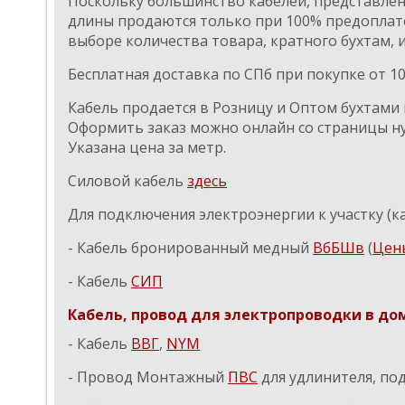
Поскольку большинство кабелей, представленны
длины продаются только при 100% предоплате
выборе количества товара, кратного бухтам, 
Бесплатная доставка по СПб при покупке от 10
Кабель продается в Розницу и Оптом бухтами и
Оформить заказ можно онлайн со страницы ну
Указана цена за метр.
Силовой кабель
здесь
Для подключения электроэнергии к участку (к
- Кабель бронированный медный
ВбБШв
(
Цен
- Кабель
СИП
Кабель, провод для электропроводки в до
- Кабель
ВВГ
,
NYM
- Провод Монтажный
ПВС
для удлинителя, п