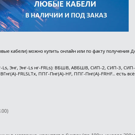
овые кабели) можно купить онлайн или по факту получения Д
г-Ls, Энг, Энг-Ls нг-FRLs): ВБШВ, АВБШВ, СИП-2, СИП-3, СИП-
ВВГнг(А)-FRLSLTx, ППГ-Пнг(А)-HF, ППГ-Пнг(А)-FRHF... есть вс
.00)