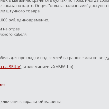
х в магазине, хранятся в бухтах (по 100м, иногда 200м
 заказа по карте. Опция "оплата наличными" доступна 
или штучного товара.
.000 руб. единовременно.
 на отрез.
жного кабеля.
абель для прокладки под землей в траншее или по возду
ы на ВБШв
), и алюминиевый АВБбШв)
ме:
одключения стиральной машины