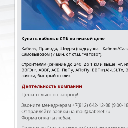
Купить кабель в СПб по низкой цене
Кабель, Провода, Шнуры (подгруппа - Кабель/Сил
Самовывозом (7 мин. от ст.м. "Автово").
Строителям (сечение до 240, до 1 кВ и выше, нг, н
ВВГЭнг, АВВГ, АСБ, ПвПу, АПвПу, ВВГнг(А)-LSLTx, 
заявки, быстрый отклик.
Деятельность компании
Цены только по запросу!
Звоните менеджерам +7(812) 642-12-88 (9.00-18
Отправляйте заявки на mail@kabelef.ru
Форма оплаты любая.