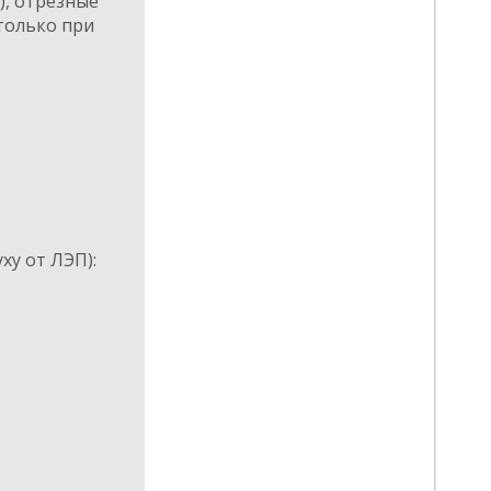
), отрезные
только при
ху от ЛЭП):