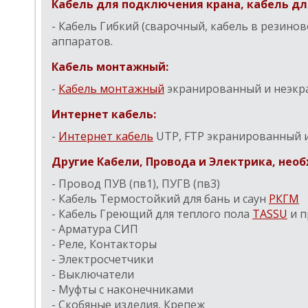
Кабель для подключения крана, кабель дл
- Кабель Гибкий (сварочный, кабель в резино
аппаратов.
Кабель монтажный:
-
Кабель монтажный
экранированный и неэк
Интернет кабель:
-
Интернет кабель
UTP, FTP экранированный и
Другие Кабели, Провода и Электрика, не
- Провод ПУВ (пв1), ПУГВ (пв3)
- Кабель Термостойкий для бань и саун
РКГМ
- Кабель Греющий для теплого пола
TASSU
и п
- Арматура СИП
- Реле, Контакторы
- Электросчетчики
- Выключатели
- Муфты с наконечниками
- Скобяные изделия, Крепеж