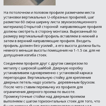
На потолочном и половом профиле размечаем места
установки вертикальных
U
-образных профилей, шаг
разметки 60 см(на ширину листа звукоизоляционного
материала).Открытой стороной
направляющие профиля
должны смотреть в сторону монтажа. Вырезанный по
размеру вертикальный профиль вставляем в нижний а
затем в верхний направляющие профиля. Входить
профиль должен без усилий , а его высота должна быть
немного меньше высоты помещения на 1-1.5 см. для не
допущения изгиба стоек.
Соединяем профиля друг с другом саморезом по
металлу с широкой шайбой. Дверную коробку
устанавливаем одновременно с установкой каркаса
перегородки. Вертикальную стойку для крепления
дверных петель надо усилить
деревянным бруском.
После чего ставим перемычку из профиля для
ограничения дверного проема по высоте.
Промежуточные стойки над дверным проемом
выполняем с шагом горизонтальных стоек для того, что
бы стыковочный шаг листа гипсокартона попал над