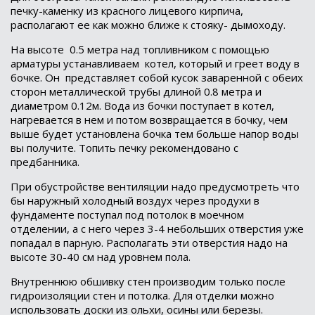
печку-каменку из красного лицевого кирпича,
располагают ее как можно ближе к стояку- дымоходу.
На высоте
0.5 метра над топливником с помощью
арматуры устанавливаем
котел, который и греет воду в
бочке. Он
представляет собой кусок заваренной с обеих
сторон металлической трубы длиной 0.8 метра и
диаметром 0.12м. Вода из бочки поступает в котел,
нагревается в нем и потом возвращается в бочку, чем
выше будет установлена бочка тем больше напор воды
вы получите. Топить печку рекомендовано с
предбанника.
При обустройстве вентиляции надо предусмотреть что
бы наружный холодный воздух через продухи в
фундаменте поступал под потолок в моечном
отделении, а с него через 3-4 небольших отверстия уже
попадал в парную. Располагать эти отверстия надо на
высоте 30-40 см над уровнем пола.
Внутреннюю обшивку стен производим только после
гидроизоляции стен и потолка. Для отделки можно
использовать доски из ольхи, осины или березы.