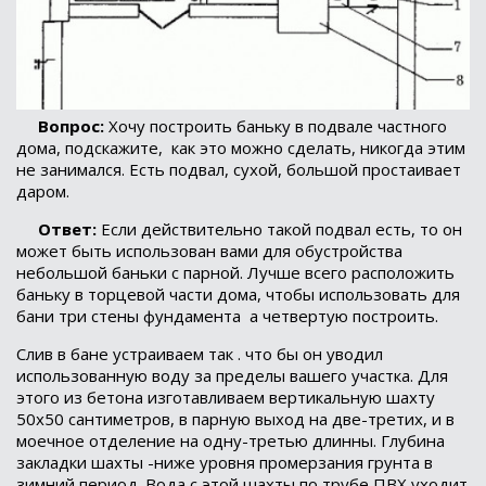
Вопрос:
Хочу построить баньку в подвале частного
дома, подскажите,
как это можно сделать, никогда этим
не занимался. Есть подвал, сухой, большой простаивает
даром.
Ответ:
Если действительно такой подвал есть, то он
может быть использован вами для обустройства
небольшой баньки с парной. Лучше всего расположить
баньку в торцевой части дома, чтобы использовать для
бани три стены фундамента
а четвертую построить.
Слив в бане устраиваем так . что бы он уводил
использованную воду за пределы вашего участка. Для
этого из бетона изготавливаем вертикальную шахту
50х50 сантиметров, в парную выход на две-третих, и в
моечное отделение на одну-третью длинны. Глубина
закладки шахты -ниже уровня промерзания грунта в
зимний период. Вода с этой шахты по трубе ПВХ уходит