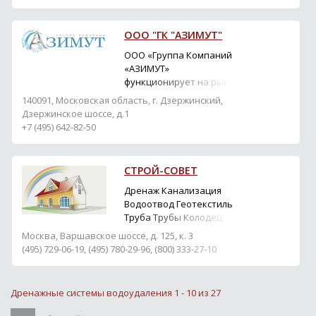
только продаем товар,
но и осуществляем
доставку до места, а так
ООО "ГК "АЗИМУТ"
же осуществляем
выгрузку продукции. За
ООО «Группа Компаний
время своего
«АЗИМУТ»
существования
функционирует на рынке
компания ООО
с 2008 года. Компания
140091, Московская область, г. Дзержинский,
"ГЛАВИНВЕСТСТРОЙ"
изготавливает и
Дзержинское шоссе, д.1
зарекомендовала себя ...
реализует элементы для
+7 (495) 642-82-50
дренажных и
водоотводных систем,
используя для этого
СТРОЙ-СОВЕТ
различные виды
материалов: сталь,
Дренаж Канализация
нержавеющая сталь,
Водоотвод Геотекстиль
пластик, пластмасс,
Труба Трубы Колодец
композит, бетон,
Дождеприемник
Москва, Варшавское шоссе, д. 125, к. 3
полимербетон,...
(495) 729-06-19, (495) 780-29-96, (800) 333-27-10
Дренажные системы водоудаления 1 - 10 из 27