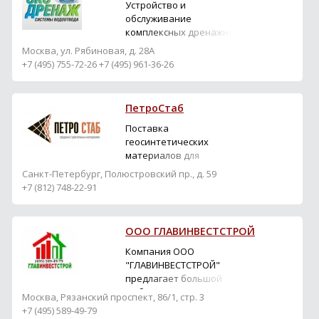
Устройство и
обслуживание
комплексных дренажных
систем.
Москва, ул. Рябиновая, д. 28А
+7 (495) 755-72-26 +7 (495) 961-36-26
ПетроСтаб
Поставка
геосинтетических
материалов для
дорожного
Санкт-Петербург, Полюстровский пр., д. 59
строительства и
+7 (812) 748-22-91
благоустройства
ООО ГЛАВИНВЕСТСТРОЙ
Компания ООО
"ГЛАВИНВЕСТСТРОЙ"
предлагает большой
выбор строительных
Москва, Рязанский проспект, 86/1, стр. 3
материалов. Мы не
+7 (495) 589-49-79