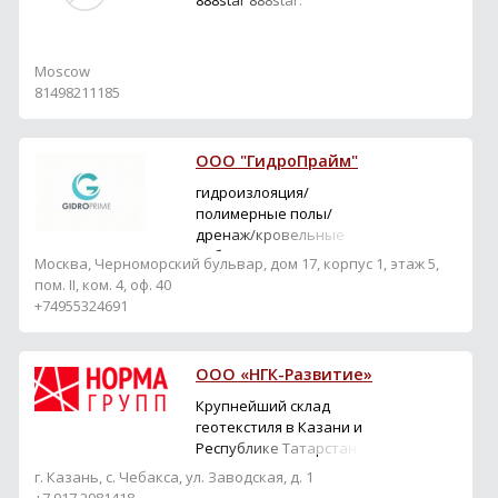
888star 888star.
Moscow
81498211185
ООО "ГидроПрайм"
гидроизлояция/
полимерные полы/
дренаж/кровельные
работы/дренаж
Москва, Черноморский бульвар, дом 17, корпус 1, этаж 5,
пом. II, ком. 4, оф. 40
+74955324691
ООО «НГК-Развитие»
Крупнейший склад
геотекстиля в Казани и
Республике Татарстан
г. Казань, с. Чебакса, ул. Заводская, д. 1