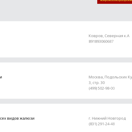
Ковров, Северная к.А
891893060687
и
Москва, Подольских К
3, стр. 30
(499) 502-98-00
всех видов жалюзи
г. Нижний Новгород
(831) 291-24-48