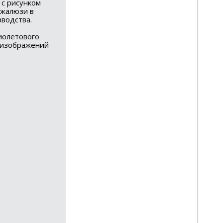
 с рисунком
ожалюзи в
зводства.
иолетового
d изображений