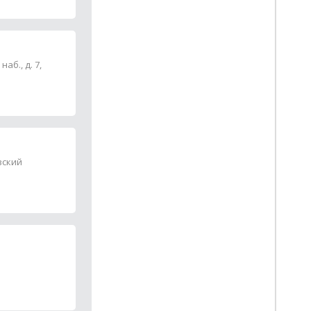
аб., д. 7,
вский