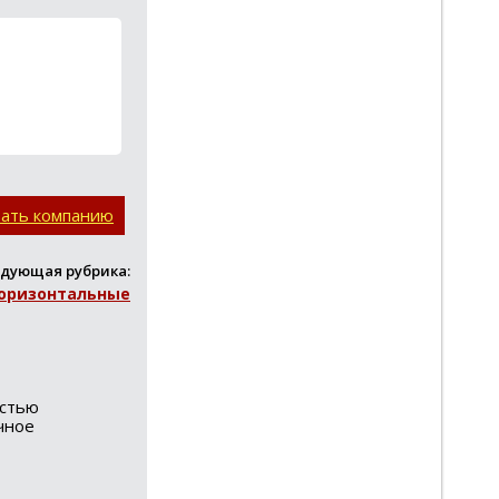
вать компанию
дующая рубрика:
горизонтальные
остью
чное