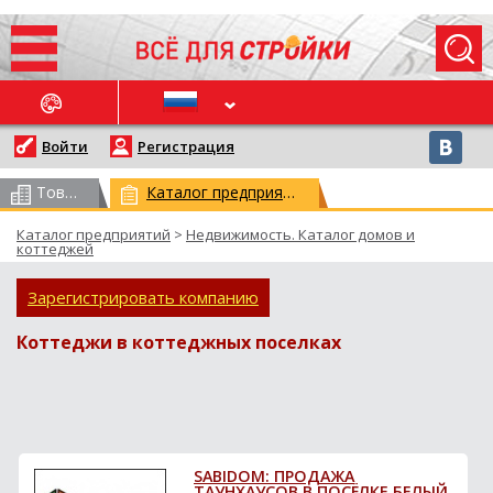
ОСЛЕДНИЕ НОВОСТИ
Войти
Регистрация
Товарный каталог
(всего 62959)
Каталог предприятий
(всего 29521)
Каталог предприятий
>
Недвижимость. Каталог домов и
коттеджей
Зарегистрировать компанию
Коттеджи в коттеджных поселках
SABIDOM: ПРОДАЖА
ТАУНХАУСОВ В ПОСЁЛКЕ БЕЛЫЙ