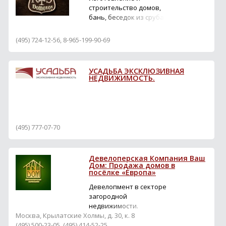
красоты премиум-класса.
строительство домов,
В 10 минутах езды от
бань, беседок из сруба.
коттеджных поселков
Геология. Фундамент.
находи...
Кровля. Инженерия.
(495) 724-12-56, 8-965-199-90-69
Отделочные работы.
Остекление. Сертификат-
гарантия!
УСАДЬБА ЭКСКЛЮЗИВНАЯ
НЕДВИЖИМОСТЬ.
(495) 777-07-70
Девелоперская Компания Ваш
Дом: Продажа домов в
посёлке «Европа»
Девелопмент в секторе
загородной
недвижимости.
Москва, Крылатские Холмы, д. 30, к. 8
(495) 500-23-05, (495) 414-52-25