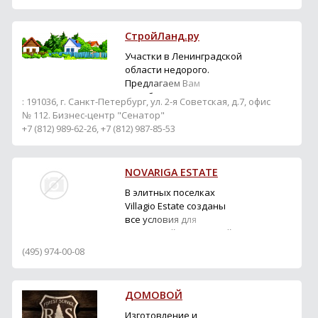
СтройЛанд.ру
Участки в Ленинградской
области недорого.
Предлагаем Вам
приобрести недорого
: 191036, г. Санкт-Петербург, ул. 2-я Советская, д.7, офис
участки в Ленинградской
№ 112. Бизнес-центр "Сенатор"
области Ломоносовского
+7 (812) 989-62-26, +7 (812) 987-85-53
района в коттеджных
поселках от
собственника под
NOVARIGA ESTATE
дачное строительство
недалеко от Санкт-
В элитных поселках
Петербурга. Цены на
Villagio Estate созданы
земельные участки
все условия для
рассчитаны на кли...
роскошной загородной
жизни. К услугам жителей
(495) 974-00-08
объекты собственной
инфраструктуры:
семейный клуб,
ДОМОВОЙ
магазины, рестораны,
фитнес-центры, салоны
Изготовление и