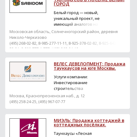
ГОРОД
Белый город — новый,
уникальный проект, не
имеющий аналогов на
отечественном рынке
Московская область, Солнечногорский район, деревня
недвижимости.
Николо-Черкизово
Располагаясь в
(495) 268-02-82, 8-985-277-11-11, 8-925-378-02-82, 8-925-642-
непосредственной
53-21, 8-800-777-1-777, (495) 268-04-19
близости от столицы (8
километров от метро
ВЕЛЕС ДЕВЕЛОПМЕНТ: Продажа
Митино и 2 километра от
таунхаусов на юге Москвы.
Зеленограда, Пятницкое
шоссе), Белый город
Услуги компании:
представляет собой
Инвестирование
обособ...
строительства
Управление
Москва, Краснопресненская наб., д. 12
строительством
(495) 258-24-25, (495) 967-07-77
Девелопмент
Управление
недвижимостью
МИЭЛЬ: Продажа коттеджей в
Проектный консалтинг
коттеджных посёлках.
Таунхаусы «Лесная