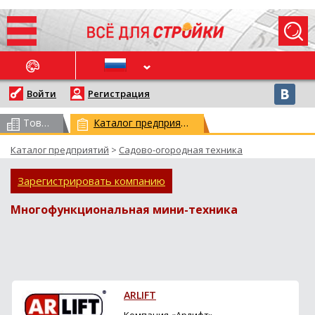
ОСЛЕДНИЕ НОВОСТИ
Войти
Регистрация
Товарный каталог
(всего 62957)
Каталог предприятий
(всего 29764)
Каталог предприятий
>
Садово-огородная техника
Зарегистрировать компанию
Многофункциональная мини-техника
ARLIFT