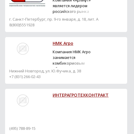
Компания «Арлифт»
является лидером
российского рынка
подъемного
г. Санкт-Петербург, пр. 9-го января, д. 18, лит. А
оборудования для
8(800)5551928
монтажа сэндвич
панелей и стекла. С 2017
года «Арлифт» -
НМК Агро
производитель
вакуумных захватов.
Компания НМК Агро
«Арлифт» –
занимается
эксклюзивный
комбикормовым
дистрибьютор мини-
оборудованием для
Нижний Новгород, ул. Ю.Фучика, д. 38
кранов Jekko, спайдер-
сельского хозяйства и
+7 (831) 266-02-43
вышек Bluelift и Ommel...
комплектующими к нему.
Директор: Сараев
Дмитрий Геннадьевич
ИНТЕРАГРОТЕХКОНТРАКТ
(495) 788-89-15