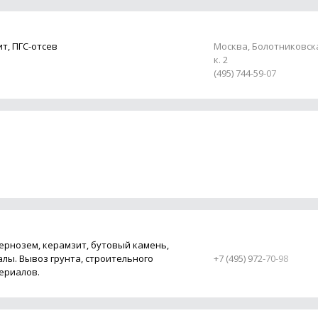
т, ПГС-отсев
Москва, Болотниковская
к. 2
(495) 744-59-07
 чернозем, керамзит, бутовый камень,
лы. Вывоз грунта, строительного
+7 (495) 972-70-98
ериалов.