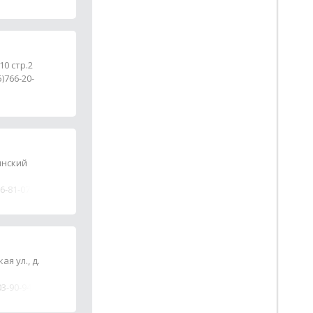
9-620-620,
-943-50-
10 стр.2
5)766-20-
инский
16-81-07
я ул., д.
03-90-94,