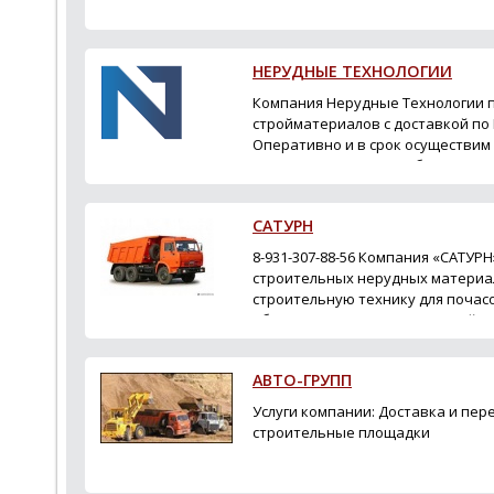
НЕРУДНЫЕ ТЕХНОЛОГИИ
Компания Нерудные Технологии 
стройматериалов с доставкой по 
Оперативно и в срок осуществим
материалов: песка, щебня, керам
осуществляется, как с юридиче...
САТУРН
8-931-307-88-56 Компания «САТУР
строительных нерудных материал
строительную технику для почас
объектах. Песок строительный, 
гранитный, известн...
АВТО-ГРУПП
Услуги компании: Доставка и пе
строительные площадки