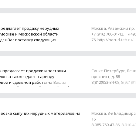
8 (81371) 440-40, +7-921-
+7-921-9-620-630, +7-921
51, 8 (81371) 45-604
предлагает продажу нерудных
Москва, Рязанский пр. 
Москве и Московской области.
+7 (916) 700-01-12, +7(49
 для Вас поставку следующих
76, http://nerud-teh.ru/
зита, цемента, почвогрунта. Работа
Н» предлагает продажи и поставки
Санкт-Петербург, Лен
ов, а также сдает в аренду
проспект, д. 88
овой и сдельной работы на Ваших
8(812)953-34-08, 8(921)9
карьерный, намывной, морской, щебень
ревозка сыпучих нерудных материалов на
Москва, 3-я Владимирска
16
8-985-769-47-86, 8-910-4
8-916-126-12-74