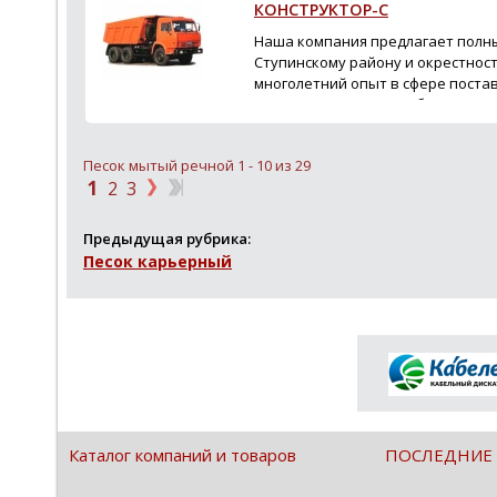
КОНСТРУКТОР-С
Наша компания предлагает полный
Ступинскому району и окрестнос
многолетний опыт в сфере поста
вывоза снега, а также быстрые с
наличному та...
Песок мытый речной 1 - 10 из 29
1
2
3
Предыдущая рубрика:
Песок карьерный
Каталог компаний и товаров
ПОСЛЕДНИЕ