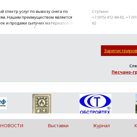
 спектр услуг по вывозу снега по
Ступино
тям. Нашим преимуществом является
+7 (915) 412-84-65, +7 (91
вок и продажи сыпучих материалов и
62
роки поставки. Работаем как по
Зарегистриро
Сле
Песчано-г
 НОВОСТИ
Выставки
Журнал