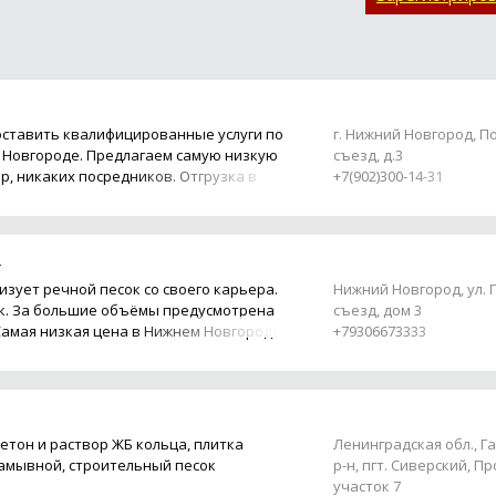
оставить квалифицированные услуги по
г. Нижний Новгород, 
 Новгороде. Предлагаем самую низкую
съезд, д.3
р, никаких посредников. Отгрузка в
+7(902)300-14-31
»
зует речной песок со своего карьера.
Нижний Новгород, ул.
ок. За большие объёмы предусмотрена
съезд, дом 3
 Самая низкая цена в Нижнем Новгороде.
+79306673333
етон и раствор ЖБ кольца, плитка
Ленинградская обл., Г
амывной, строительный песок
р-н, пгт. Сиверский, П
участок 7