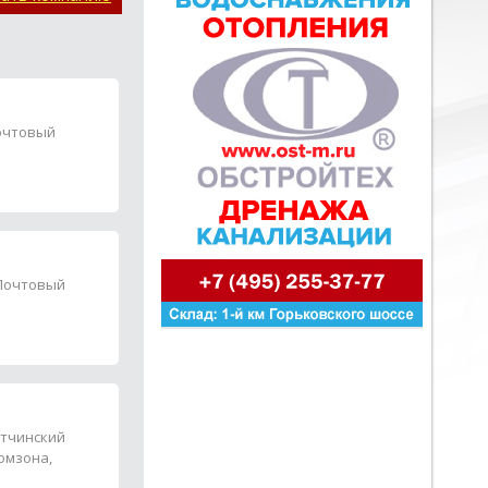
Почтовый
 Почтовый
атчинский
ромзона,