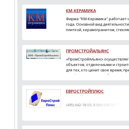
КМ-КЕРАМИКА
Фирма "КМ-Керамика" работает н
года. Основной вид деятельност
плиткой, керамогранитом, стекл
строительными смесями. Мы име
строительным...
ПРОМСТРОЙАЛЬЯНС
«ПромСтройАльянс» осуществляе
объектов, отделочными и строи
для тех, кто ценит свое время, 
стройматериалы и выбирает сов
наших клиентов...
ЕВРОСТРОЙПЛЮС
(495) 642-18-59, 8-926-598-98-51