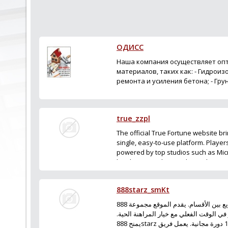
ОДИСС
Наша компания осуществляет оп
материалов, таких как: - Гидрои
ремонта и усиления бетона; - Гр
пропитки; - Цементные штукатур
цемента (...
true_zzpl
The official True Fortune website b
single, easy-to-use platform. Player
powered by top studios such as Mic
loyalty points that can be exchanged
888starz_smKt
بُنيت المنصة بلغة عربية بسيطة وتنقل سريع بين الأقسام. يقدم الموقع مجموعة 888Games
دز في الوقت الفعلي مع خيار المراهنة الحية
يمنح 888starz أول إيداع في الكازينو ما يصل إلى 1500 يورو و150 دورة مجانية. يعمل فريق