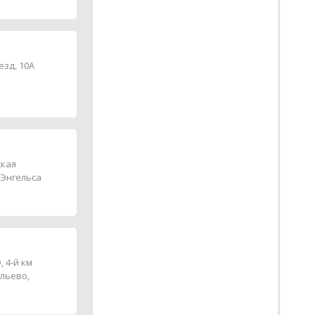
зд, 10А
ская
. Энгельса
 4-й км
ольево,
145-47-31,