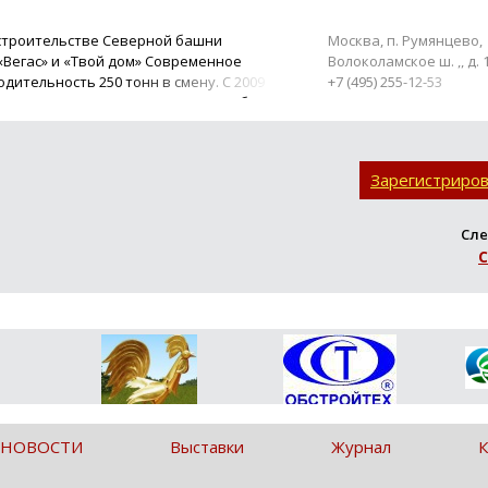
строительстве Северной башни
Москва, п. Румянцево,
 «Вегас» и «Твой дом» Современное
Волоколамское ш. ,, д. 
ительность 250 тонн в смену. С 2009
+7 (495) 255-12-53
 тонн. 93 постоянных клиента. Удобное
Зарегистриро
Сле
С
 НОВОСТИ
Выставки
Журнал