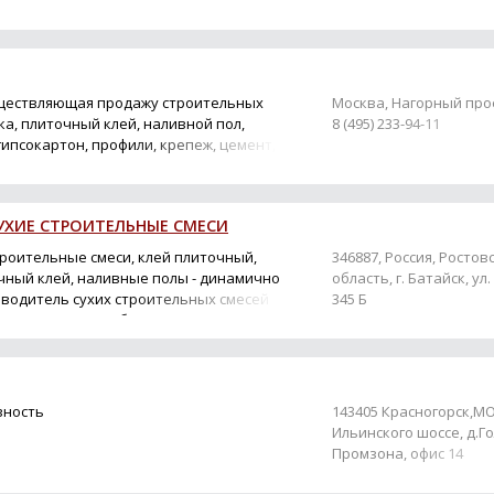
ществляющая продажу строительных
Москва, Нагорный прое
а, плиточный клей, наливной пол,
8 (495) 233-94-11
ипсокартон, профили, крепеж, цемент,
я пена, плитка и декоративная
СУХИЕ СТРОИТЕЛЬНЫЕ СМЕСИ
троительные смеси, клей плиточный,
346887, Россия, Ростов
чный клей, наливные полы - динамично
область, г. Батайск, ул
водитель сухих строительных смесей
345 Б
Компания имеет собственную
8(86354)7-17-30
вность
143405 Красногорск,МО,
Ильинского шоссе, д.Г
Промзона, офис 14
+7-905-739-89-67,+7-967-