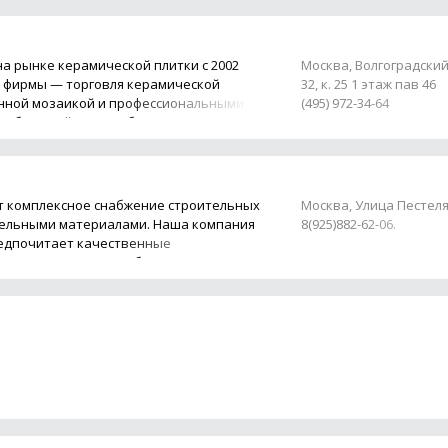
а рынке керамической плитки с 2002
Москва, Волгоградский 
и фирмы — торговля керамической
32, к. 25 1 этаж пав 46
янной мозаикой и профессиональными
(495) 972-34-64
ем большой опыт работы со
т комплексное снабжение строительных
Москва, Улица Пестеля
тельными материалами. Наша компания
8(925)882-62-06.
предпочитает качественные
ременное качество обслуживания. Среди