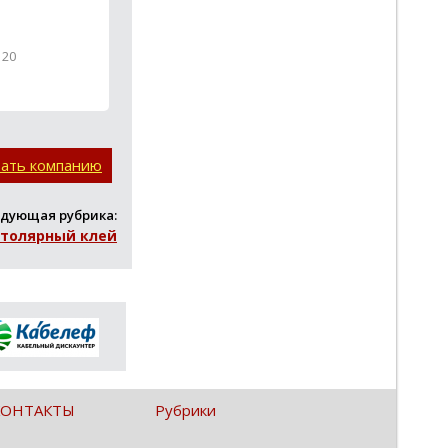
120
вать компанию
дующая рубрика:
толярный клей
КОНТАКТЫ
Рубрики