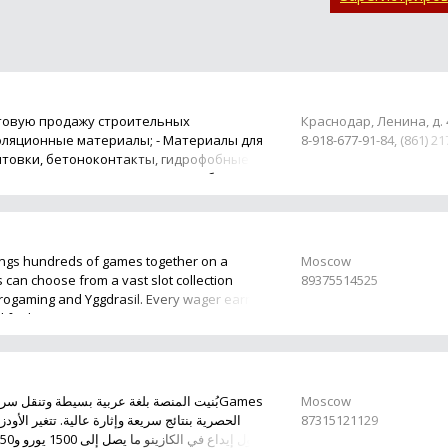
товую продажу строительных
Краснодар, Ленина, д. 
золяционные материалы; - Материалы для
8-918-677-91-84, (861) 21
унтовки, бетоноконтакты, гидрофобные
ки/шпатлёвки на основе серого/белого
rings hundreds of games together on a
Moscow
s can choose from a vast slot collection
89375514525
rogaming and Yggdrasil. Every wager earns
 for bon...
Moscow
الحصرية بنتائج سريعة وإثارة عالية. تتغير الأو.
87315121129