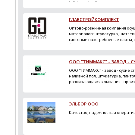
المساعدة طوال ا...
ГЛАВСТРОЙКОМПЛЕКТ
Оптово-розничная компания осу
материалов: штукатурка, шатлевк
гипсовые пазогребневые плиты, г
блоки, кирпич, краска, монтажна
штукатурка коро...
ООО "ТИММАКС" - ЗАВОД - 
ООО "ТИММАКС" - завод - сухие с
наливной пол, штукатурка, плито
развивающаяся компания - произ
под торговой маркой "timmax". 
производственн...
ЭЛЬБОР ООО
Качество, надежность и операти