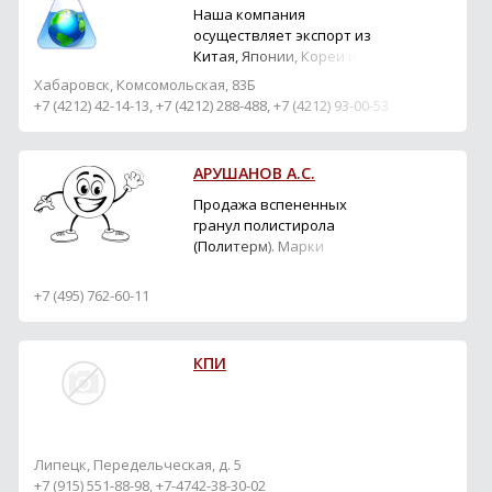
Наша компания
осуществляет экспорт из
Китая, Японии, Кореи и
других стран
Хабаровск, Комсомольская, 83Б
строительных
+7 (4212) 42-14-13, +7 (4212) 288-488, +7 (4212) 93-00-53
материалов,
промышленного
оборудования,
АРУШАНОВ А.С.
автомобильных
запчастей, изделий из
Продажа вспененных
металла, химических
гранул полистирола
веществ, товаров для
(Политерм). Марки
дома, спорта и отдыха.
15У-25У. Регулярное
Сотрудники нашей
пополнение склада.
+7 (495) 762-60-11
компании готовы
Мелкий опт., крупный
принять...
опт. Гибкие системы
скидок. Доставка.
КПИ
Липецк, Передельческая, д. 5
+7 (915) 551-88-98, +7-4742-38-30-02