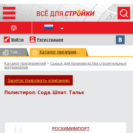
ОСЛЕДНИЕ НОВОСТИ
Войти
Регистрация
Товарный каталог
(всего 62959)
Каталог предприятий
(всего 29787)
Каталог предприятий
>
Сырьё для производства строительных
материалов
Зарегистрировать компанию
Полистирол. Сода. Шпат. Тальк
РОСХИМИМПОРТ