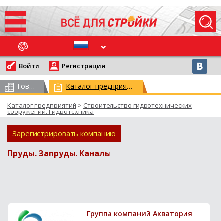
ОСЛЕДНИЕ НОВОСТИ
Войти
Регистрация
Товарный каталог
(всего 62959)
Каталог предприятий
(всего 29778)
Каталог предприятий
>
Строительство гидротехнических
сооружений. Гидротехника
Зарегистрировать компанию
Пруды. Запруды. Каналы
Группа компаний Акватория