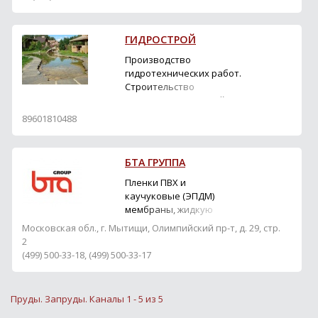
ГИДРОСТРОЙ
Производство
гидротехнических работ.
Строительство
водоемов, акваторий и
декоративных водных
89601810488
объектов. Очистка
водоемов от ила и
камыша. Водоотведение,
БТА ГРУППА
осушение водоемов и
котлованов насосами.
Пленки ПВХ и
Производство
каучуковые (ЭПДМ)
дноуглубительных
мембраны, жидкую
работ. Заказать очистку
гидроизоляцию,
Московская обл., г. Мытищи, Олимпийский пр-т, д. 29, стр.
пруда, углубление прич...
кокосовое и
2
геотекстильное полотно,
(499) 500-33-18, (499) 500-33-17
биодобавки (бактерии)
для очистки
муниципальных и
Пруды. Запруды. Каналы 1 - 5 из 5
сельскохозяйственных
стоков.