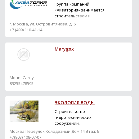
Группа компаний
«Акватория» занимается
строительством и
восстановлением
г. Москва, ул. Островитянова, д. 6
водных объектов с 1999
+7 (499) 110-41-14
года. За эти годы
выполнено более 500
проектов. Основные
Marygox
направления
деятельности —
гидромеханизация,
строительство и
обслуживание водоемов,
Mount Carey
а также выращивание
89255478595
водных растени...
ЭКОЛОГИЯ ВОДЫ
Строительство
гидротехнических
сооружений.
Гидротехника
Москва Переулок Колодезный Дом 14 Этаж 6
+7(903) 108-07-07