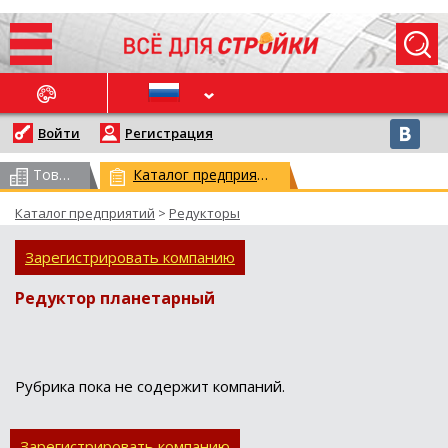
ОСЛЕДНИЕ НОВОСТИ
Войти
Регистрация
Товарный каталог
(всего 62959)
Каталог предприятий
(всего 29779)
Каталог предприятий
>
Редукторы
Зарегистрировать компанию
Редуктор планетарный
Рубрика пока не содержит компаний.
Зарегистрировать компанию