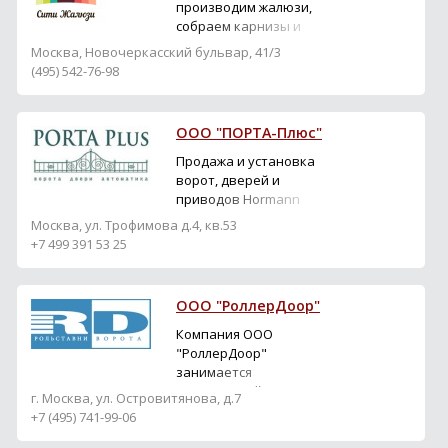
установка.
производим жалюзи,
собраем карнизы и
рольставни с 2006 года
Москва, Новочеркасский бульвар, 41/3
(495) 542-76-98
ООО "ПОРТА-Плюс"
Продажа и установка
ворот, дверей и
приводов Hormann
(Херманн), Москва и
Москва, ул. Трофимова д.4, кв.53
Московская область.
+7 499 391 53 25
ООО "РоллерДоор"
Компания ООО
"РоллерДоор"
занимается
реализацией,
г. Москва, ул. Островитянова, д.7
установкой и
+7 (495) 741-99-06
последующим сервисным