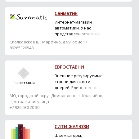
Санматик
Интернет-магазин
автоматики. У нас
представлен огромный
ассортимент всех
Сколковское ш., Марфино, д.99, офис 17
наиболее популярных
89265320548
производителей и
разработчиков
электронных и
ЕВРОСТАВНИ
автоматических
устройств, приборов для
Внешние регулируемые
автоматизации и
ставни для окон и
управления: роллетами
дверей. Единственное в
(рольставнями);
России производство
МО, городской округ Домодедово, с. Колычёво,
рулонными шторами;
евроставен любой
Центральная улица
горизонтальными и ...
формы и цвета.
+7 926 030 20 30
Эксклюзивные
европейские технологии,
качество и стиль для
СИТИ ЖАЛЮЗИ
вашего дома. Класс
защиты Р2. Доставка,
Шьем шторы,