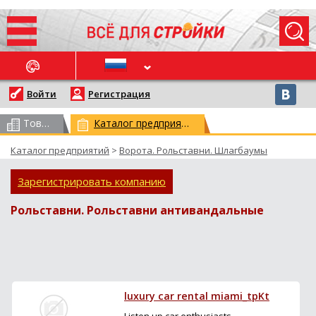
ОСЛЕДНИЕ НОВОСТИ
Войти
Регистрация
Товарный каталог
(всего 62959)
Каталог предприятий
(всего 29779)
Каталог предприятий
>
Ворота. Рольставни. Шлагбаумы
Зарегистрировать компанию
Рольставни. Рольставни антивандальные
luxury car rental miami_tpKt