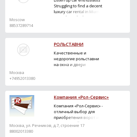
Listen up car enthusiasts
Struggling to find a decent
luxury car rental in Miami
Been through about 15
Moscow
rental companies in the
88537289714
last year These guys are
total pros — luxury car
rental miami with premium
РОЛЬСТАВНИ
fleet options Rolled
around Brickell in a Bentley
Качественные и
and it was unreal ...
недорогие рольставни
на окна и двери
Москва
+74952013380
Компания «Рол-Сервис»
Компания «Рол-Сервис» -
отличный выбор для
приобретения ворот и
рольставней!
Москва, ул. Речников, д.7, строение 17
88002013380