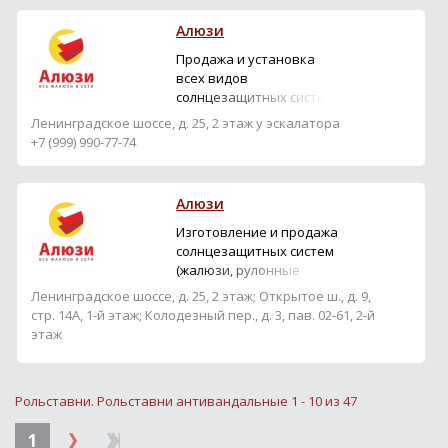
обслуживанием
рольставен и ворот из
Алюзи
комплектующих Alutech
по Москве и Московской
Продажа и установка
области. Мы предлагаем
всех видов
розничную и оптовую
солнцезащитных систем:
продажу комплектующих
жалюзи, рулонных штор,
Ленинградское шоссе, д. 25, 2 этаж у эскалатора
для роллет и ворот
рольставней, маркиз,
+7 (999) 990-77-74
"Alutech" и автомати...
рафштор.
Алюзи
Изготовление и продажа
солнцезащитных систем
(жалюзи, рулонные
шторы, рольставни,
Ленинградское шоссе, д. 25, 2 этаж; Открытое ш., д. 9,
рафшторы) и окон по
стр. 14А, 1-й этаж; Колодезный пер., д. 3, пав. 02-61, 2-й
индивидуальным
этаж
размерам. Благодаря
+7 (999) 990 77 74
огромному ассортименту
предлагаемых позиций,
Рольставни. Рольставни антивандальные 1 - 10 из 47
мы всегда найдем
наиболее выгодное для
1
каждого клиента