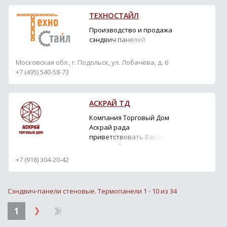
ТЕХНОСТАЙЛ
Производство и продажа
сэндвич панелей
Московская обл., г. Подольск, ул. Лобачёва, д. 6
+7 (495) 540-58-73
АСКРАЙ ТД
Компания Торговый Дом
Аскрай рада
приветствовать Вас на
своем сайте и готова
предложить лучшие
+7 (918) 304-20-42
материалы европейских
производителей для
отделки фасадов зданий,
Сэндвич-панели стеновые. Термопанели 1 - 10 из 34
мощения дорожек,
сооружения
1
декоративных построек
и воплощения в жизнь