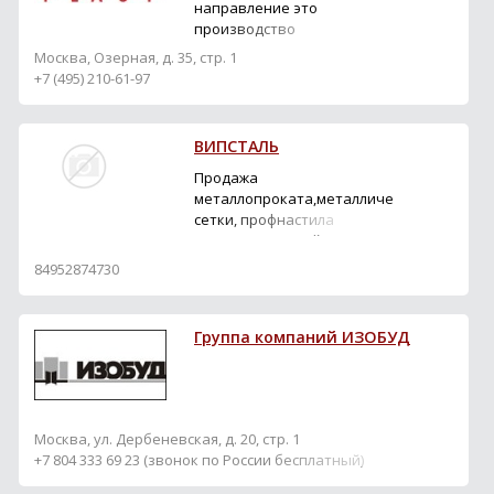
(стеновые ламинаты
направление это
уникального качества и
производство
декоров) и Resopal® ...
ПОДОКОННИКОВ
Москва, Озерная, д. 35, стр. 1
ПВХ,СЭНДВИЧ-ПАНЕЛЕЙ
+7 (495) 210-61-97
ПВХ,УГЛОВ ПВХ,ПВХ
ЗАГЛУШЕК ДЛЯ
ПОДОКОННИКА,
ВИПСТАЛЬ
Монтажных профилей
для ПВХ Панелей. Так же
Продажа
мы сотрудничаем с
металлопроката,металлической
ведущими
сетки, профнастила
поставщиками ХИМИИ
,сэндвич-панелей
для МОНТАЖА ОКОН ПВХ,
84952874730
Комплектуем оконные
компании широким ...
Группа компаний ИЗОБУД
Москва, ул. Дербеневская, д. 20, стр. 1
+7 804 333 69 23 (звонок по России бесплатный)