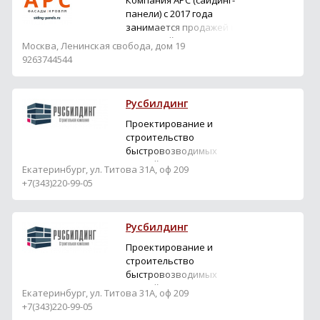
Компания АРС (сайдинг-
панели) с 2017 года
занимается продажей и
доставкой,
Москва, Ленинская свобода, дом 19
строительных и
9263744544
отделочных материалов,
фасадных и кровельных
материалов: виниловый
Русбилдинг
сайдинг, металлический
сайдинг,
Проектирование и
фиброцементный
строительство
сайдинг, фасадные
быстровозводимых
панели ПВХ, фасадные
зданий. Продажа
Екатеринбург, ул. Титова 31А, оф 209
панели под кирпич,
сэндвич панелей
+7(343)220-99-05
фасадные...
стеновых и кровельных.
Русбилдинг
Проектирование и
строительство
быстровозводимых
зданий. Продажа
Екатеринбург, ул. Титова 31А, оф 209
сэндвич панелей
+7(343)220-99-05
стеновых и кровельных.