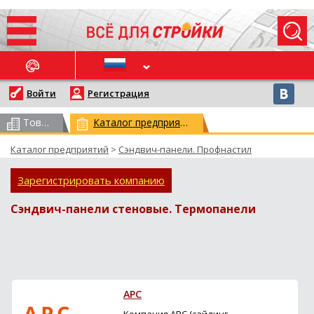
ОСЛЕДНИЕ НОВОСТИ
Войти
Регистрация
Товарный каталог
(всего 62959)
Каталог предприятий
(всего 29779)
Каталог предприятий
>
Сэндвич-панели. Профнастил
Зарегистрировать компанию
Сэндвич-панели стеновые. Термопанели
АРС