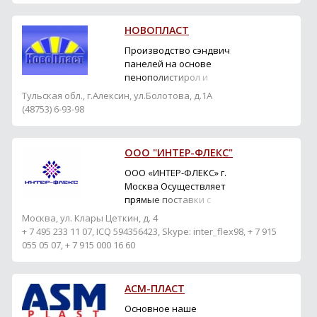
НОВОПЛАСТ
Производство сэндвич
панелей на основе
пенополистирол и
минвата. Производство
Тульская обл., г.Алексин, ул.Болотова, д.1А
профилированного листа
(48753) 6-93-98
(профнастила),
металлочерепица.
Производство
ООО "ИНТЕР-ФЛЕКС"
пенополистирола
(пенопласта).
ООО «ИНТЕР-ФЛЕКС» г.
Производство
Москва Осуществляет
несъемной опалубки из
прямые поставки с
пенополистирола.
заводов-
Москва, ул. Клары Цеткин, д. 4
производителей
+ 7 495 233 11 07, ICQ 594356423, Skype: inter_flex98, + 7 915
первоклассных
055 05 07, + 7 915 000 16 60
отделочных материалов
для объектов любого
назначения и уровня:
АСМ-ПЛАСТ
►Панели облицовочные
Hpl compact Kronospan
Основное наше