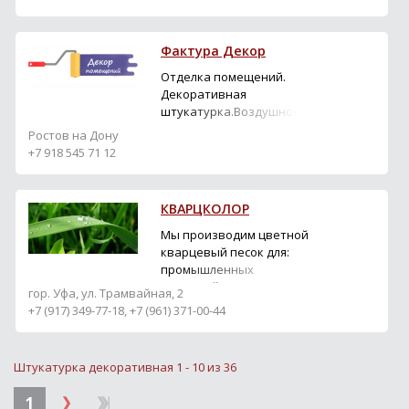
Фактура Декор
Отделка помещений.
Декоративная
штукатурка.Воздушное
нанесение. Гарантия 5
Ростов на Дону
лет. +79185457112
+7 918 545 71 12
Фактура Декор-
Комплекс для
декоративной отделки
КВАРЦКОЛОР
помещений от 250руб.за
квадратный метр. Выбор
Мы производим цветной
фактур для стен : -капля,
кварцевый песок для:
крупная или мелкая
промышленных
шуба, иней, зерно и пр. ...
покрытий поля и кровли;
гор. Уфа, ул. Трамвайная, 2
устройства полимерных
+7 (917) 349-77-18, +7 (961) 371-00-44
полов; ландшафтных
работ; декоративных;
интерьерных;
Штукатурка декоративная 1 - 10 из 36
штукатурных;
строительных смесей;
1
дорожных покрытий;