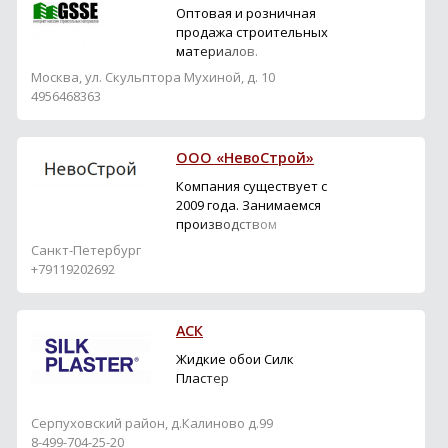
Оптовая и розничная
продажа строительных
материалов.
Лакокрасочные
Москва, ул. Скульптора Мухиной, д. 10
материалы, краски и
4956468363
эмали интерьерные,
фасадные, для стен,
потолков,латексные,
ООО «НевоСтрой»
воднодисперсионные, в/
д, акриловые,
Компания существует с
силикатные,
2009 года. Занимаемся
силиконовые Parade,
производством
Лакра, Proremontt, Super
декоративных
Санкт-Петербург
Okraska, ПФ-115, ПФ-266,
штукатурок на
+79119202692
МА-15,...
полимерной основе с
фактурой "ШАГРЕНЬ" и
"КОРОЕД".
АСК
Жидкие обои Силк
Пластер
Серпуховский район, д.Калиново д.99
8-499-704-25-20