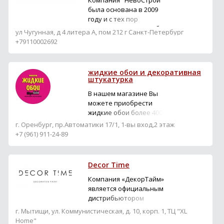
Компания "НевоСтрой"
была основана в 2009
году и с тех пор
зарекомендовала себя
ул Чугунная, д 4 литера А, пом 212 г Санкт-Петербург
как надежный
+79110002692
производитель в
строительной отрасли.
Основное направление
жидкие обои и декоративная
деятельности компании
штукатурка
— производство и
В нашем магазине Вы
продажа
можете приобрести
высококачественных
жидкие обои более 400
декоративных
расцветок,в наличии
штукатурок, водно-
г. Оренбург, пр.Автоматики 17/1, 1-вы вход,2 этаж
декоративный цветной
дисперсионных красок ...
+7 (961) 911-24-89
блеск, а так же
прозрачные кельмы
(инструмент для
Decor Time
нанесения жидких обоев
на стены или потолок),
Компания «ДекорТайм»
грун, декоративный
является официальным
искусственный камень,
дистрибьютором
потолочные плинтус,
мировых
г. Мытищи, ул. Коммунистическая, д. 10, корп. 1, ТЦ "XL
декоративную...
производителей
Home"