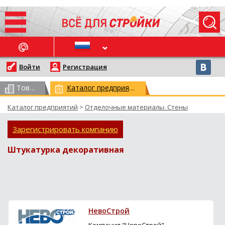
ОСЛЕДНИЕ НОВОСТИ
Войти
Регистрация
Товарный каталог
(всего 62959)
Каталог предприятий
(всего 29779)
Каталог предприятий
>
Отделочные материалы. Стены
Зарегистрировать компанию
Штукатурка декоративная
НевоСтрой