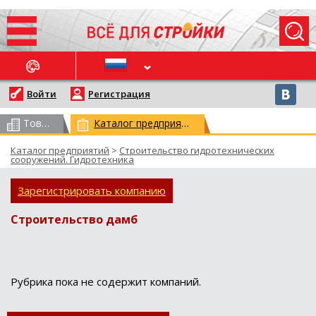
ОСЛЕДНИЕ НОВОСТИ
Войти
Регистрация
Товарный каталог
(всего 62959)
Каталог предприятий
(всего 29523)
Каталог предприятий
>
Строительство гидротехнических
сооружений. Гидротехника
Зарегистрировать компанию
Строительство дамб
Рубрика пока не содержит компаний.