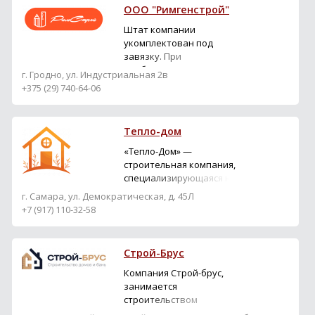
ООО "Римгенстрой"
Штат компании
укомплектован под
завязку. При
необходимости мы
г. Гродно, ул. Индустриальная 2в
можем предоставить
+375 (29) 740-64-06
узкопрофильных
специалистов,
дизайнеров,
Тепло-дом
конструкторов,
сантехников, сварщиков
«Тепло-Дом» —
— перечислять можно до
строительная компания,
бесконечности.
специализирующаяся на
Благодаря тому, что
возведении
г. Самара, ул. Демократическая, д. 45Л
бригады трудятся под
энергоэффективных
+7 (917) 110-32-58
пристальным
домов из СИП-панелей
наблюдением прорабо...
по канадской технологии
в Самаре и Самарской
Строй-Брус
области (с 2013 г.). -
Строительство под ключ
Компания Строй-брус,
от фундамента до
занимается
отделки; -
строительством
Индивидуальное
деревянных домов с 2008