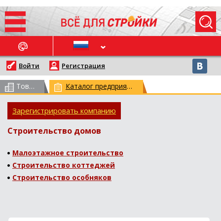
ОСЛЕДНИЕ НОВОСТИ
Войти
Регистрация
Товарный каталог
(всего 62959)
Каталог предприятий
(всего 29790)
Зарегистрировать компанию
Строительство домов
Малоэтажное строительство
Строительство коттеджей
Строительство особняков