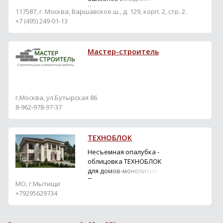
являются приоритетом
Кладка на лоджиях для
117587, г. Москва, Варшавское ш., д. 129, корп. 2, стр. 2.
нашей организации. Год
монтажа остекления.
+7 (495) 249-01-13
о...
Изготовление
встроенной мебели для
балконов и лоджий.
Мастер-строитель
Увеличение жилой
комнаты за счёт
объединения с лоджией.
Монтаж остекления в
квартирах, коттеджах и
г.Москва, ул.Бутырская 86
загородных дома...
8-962-978-97-37
ТЕХНОБЛОК
Несъемная опалубка -
облицовка ТЕХНОБЛОК
для домов-монолитов.
Производство и
МО, г.Мытищи
строительство.
+79295629734