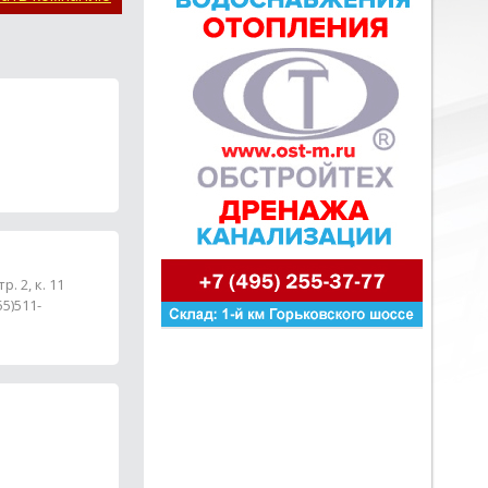
р. 2, к. 11
55)511-
5