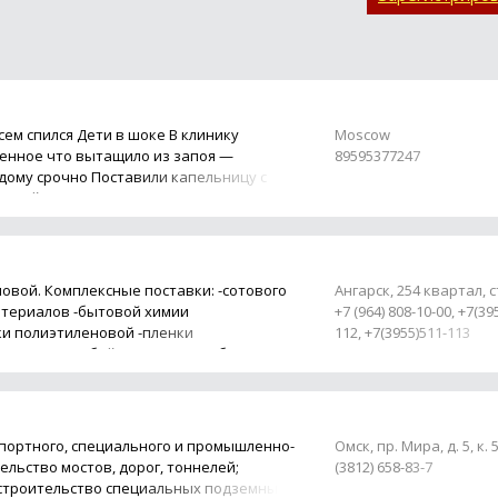
сем спился Дети в шоке В клинику
Moscow
енное что вытащило из запоя —
89595377247
дому срочно Поставили капельницу с
отеряйте контакты — капельница от
овой. Комплексные поставки: -сотового
Ангарск, 254 квартал, ст
атериалов -бытовой химии
+7 (964) 808-10-00, +7(39
ки полиэтиленовой -пленки
112, +7(3955)511-113
ляется в любой регион. Способы
.
портного, специального и промышленно-
Омск, пр. Мира, д. 5, к. 
ельство мостов, дорог, тоннелей;
(3812) 658-83-7
 строительство специальных подземных