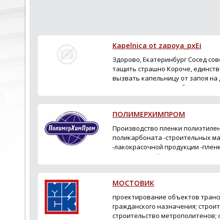
Kapelnica ot zapoya_pxEi
Здорово, Екатеринбург Сосед сов
тащить страшно Короче, единств
вызвать капельницу от запоя на 
детокс-раствором В общем, не п
запоя капельница...
ПОЛИМЕРХИМПРОМ
Производство пленки полиэтилен
поликарбоната -строительных м
-лакокрасочной продукции -плен
армированной Доставка осуществ
доставки: вагоны, контейнера, а..
МОСТОВИК
проектирование объектов транс
гражданского назначения; строит
строительство метрополитенов;