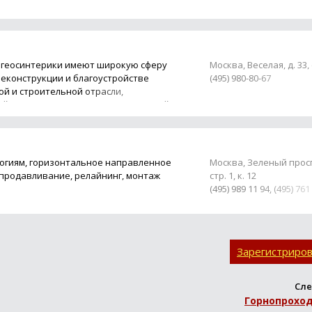
ктов промышленного и гражданского
геосинтерики имеют широкую сферу
Москва, Веселая, д. 33, 
реконструкции и благоустройстве
(495) 980-80-67
й и строительной отрасли,
йства. Геотекстиль, цена на который
огиям, горизонтальное направленное
Москва, Зеленый проспе
продавливание, релайнинг, монтаж
стр. 1, к. 12
(495) 989 11 94, (495) 761
Зарегистриро
Сле
Горнопрохо