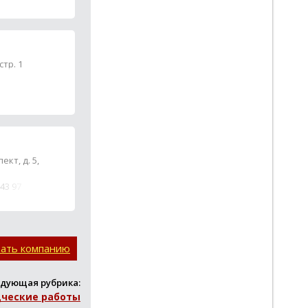
стр. 1
кт, д. 5,
 43 97
вать компанию
дующая рубрика:
дческие работы