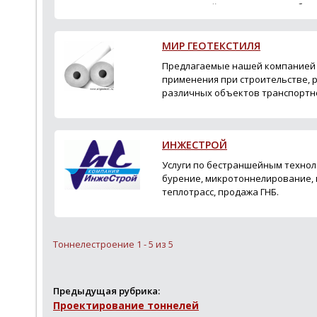
сооружений; строительство объе
назначени...
МИР ГЕОТЕКСТИЛЯ
Предлагаемые нашей компанией 
применения при строительстве, 
различных объектов транспортно
промышленности и сельского хозя
своей доступностью заи...
ИНЖЕСТРОЙ
Услуги по бестраншейным технол
бурение, микротоннелирование, 
теплотрасс, продажа ГНБ.
Тоннелестроение 1 - 5 из 5
Предыдущая рубрика:
Проектирование тоннелей