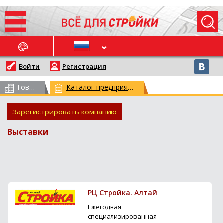
ОСЛЕДНИЕ НОВОСТИ
Войти
Регистрация
Товарный каталог
(всего 62958)
Каталог предприятий
(всего 29768)
Зарегистрировать компанию
Выставки
РЦ Стройка. Алтай
Ежегодная
специализированная