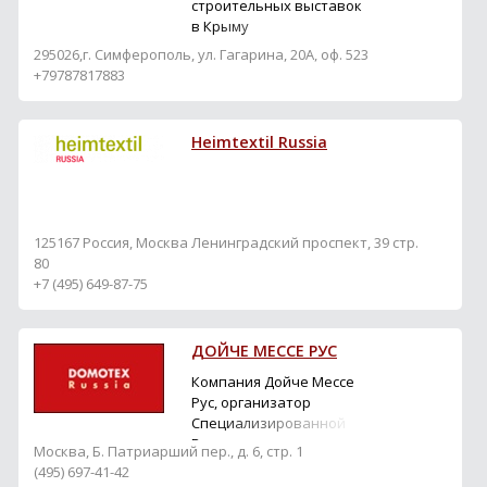
поиск партнеров и
строительных выставок
бизнес-туризм.
в Крыму
295026,г. Симферополь, ул. Гагарина, 20А, оф. 523
+79787817883
Heimtextil Russia
125167 Россия, Москва Ленинградский проспект, 39 стр.
80
+7 (495) 649-87-75
ДОЙЧЕ МЕССЕ РУС
Компания Дойче Мессе
Рус, организатор
Специализированной
Выставки напольных
Москва, Б. Патриарший пер., д. 6, стр. 1
покрытий DOMOTEX
(495) 697-41-42
Russia 2014 еще раз