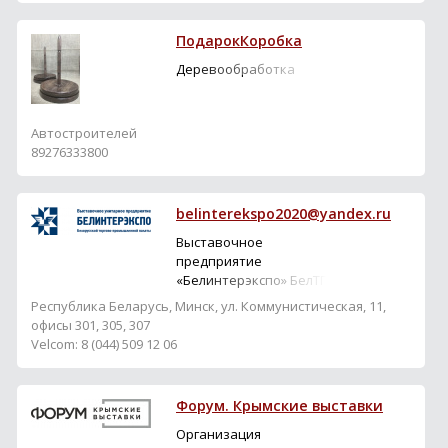
обучение – бизнес
тренинги в очном и
ПодарокКоробка
дистанционном
форматах. Компания,
Деревообработка
используя передовые
технологии и
практический опыт
Автостроителей
специалисто...
89276333800
belinterekspo2020@yandex.ru
Выставочное
предприятие
«Белинтерэкспо» БелТПП
является организатором
Республика Беларусь, Минск, ул. Коммунистическая, 11,
национальных и
офисы 301, 305, 307
отраслевых выставок в
Velcom: 8 (044) 509 12 06
60 странах мира и
предлагает широкий
комплекс услуг: дизайн и
Форум. Крымские выставки
строительство стендов,
маркетинг и реклама,
Организация