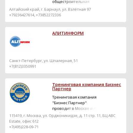
общестроительная
выставка-ярмарка
Алтайский край, г. Барнаул, ул. Взлётная 97
«АлтайСтрой – Горно-
+79236427614, +73852272336
Алтайск-Барнаул-Бийск.
Малоэтажное
строительство. Отделка.
АЛИТИНФОРМ
Ремонт. Интерьер.
Благоустройство.
Энергосбережение. ЖКХ,
газификация.
Инженерные системы»
Санкт-Петербург, ул. Шпалерная, 51
+7(812)3350991
Тренинговая компания Бизнес
Партнер
Тренинговая компания
"Бизнес Партнер"
проводит в Москве и по
всей России для
115419, г. Москва, ул. Орджоникидзе, д. 11 стр. 11, БЦ ABC
компаний крупного и
Estate, офис 612
среднего бизнеса
+7(495)228-09-71
корпоративное