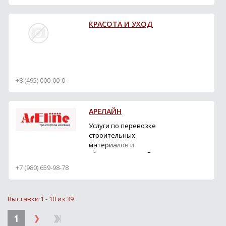
напоминает об
изменении формата
КРАСОТА И УХОД
мероприятия. Как
сообщалось ранее,
выставка DOMOTEX
Russia пройдет с 1по 3
апреля 2014 года в
центре дизайна ARTPLAY.
+8 (495) 000-00-0
По с...
АРЕЛАЙН
Услуги по перевозке
строительных
материалов и
оборудования по России
и СНГ. Транспортировка
+7 (980) 659-98-78
негабаритных и опасных
грузов.
Выставки 1 - 10 из 39
1