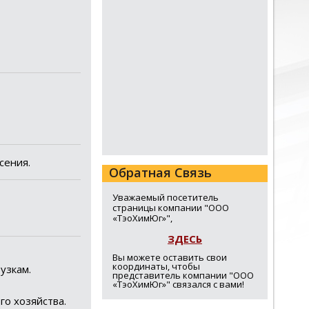
сения.
Обратная Связь
Уважаемый посетитель
страницы компании "ООО
«ТэоХимЮг»",
ЗДЕСЬ
Вы можете оставить свои
координаты, чтобы
узкам.
представитель компании "ООО
«ТэоХимЮг»" связался с вами!
го хозяйства.