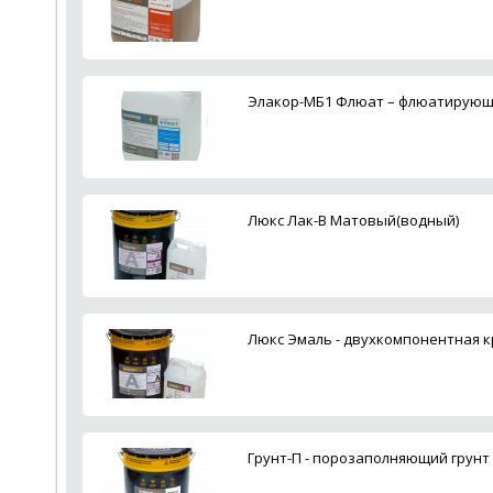
Элакор-МБ1 Флюат – флюатирующи
Люкс Лак-В Матовый(водный)
Люкс Эмаль - двухкомпонентная кр
Грунт-П - порозаполняющий грун