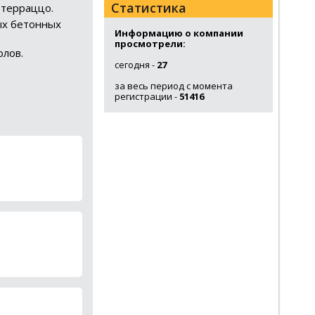
Статистика
 терраццо.
ых бетонных
Информацию о компании
просмотрели:
олов.
сегодня -
27
за весь период с момента
регистрации -
51416