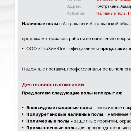
Адрес:
г.Астрахань, Адмир
Рубрика:
Наливные полы. 
Наливные полы
в Астрахани и Астраханской облас
продажа материалов, работы по нанесению покры
ООО «ТэоХимЮг» - официальный
представите
Надежные поставки, профессиональное выполнени
Деятельность компании
Предлагаем следующие полы и покрытия:
Эпоксидные наливные полы
– эпоксидные пок
Полиуретановые наливные полы
– наливные 
Полимерные полы
– защитные пропитки, окрас
Промышленные полы
для производственных це