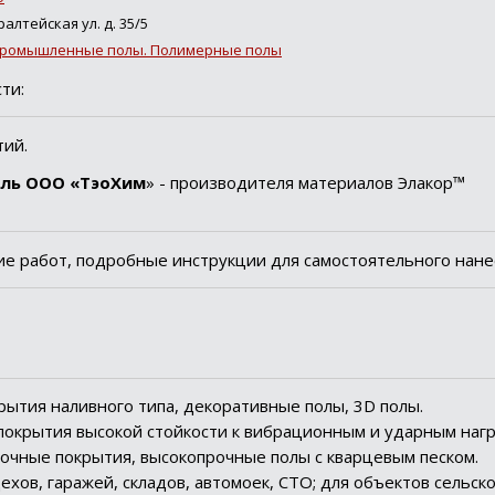
алтейская ул. д. 35/5
Промышленные полы. Полимерные полы
ти:
тий.
ль ООО «ТэоХим
» - производителя материалов Элакор™
е работ, подробные инструкции для самостоятельного нане
рытия наливного типа, декоративные полы, 3D полы.
покрытия высокой стойкости к вибрационным и ударным нагр
очные покрытия, высокопрочные полы с кварцевым песком.
хов, гаражей, складов, автомоек, СТО; для объектов сельско