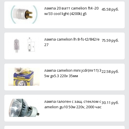
лампа 20 ватт camelion ft4 -20
45.58 руб.
w/33 cool light (4200k) g5
лампа camelion lh 8-fs-t2/842/e
75.59 руб.
27
лампа camelion mini jсdr(mr11) 3
22.58 руб.
5w gx5.3 220v 35мм
лампа галоген с защ. стеклом c
30.11 руб.
amelion gu10 50w 220v, 2000 час