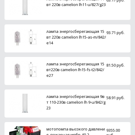
вт 220в camelion lh11-u/827/g23
лампа энергосберегающая 15
93.71 руб.
вт 220в camelion lh15-as-m/842/
e14
лампа энергосберегающая 15
81.50 руб.
вт220в camelion lh15-fs-t2/842/
e27
лампа энергосберегающая 9в
58.91 руб.
т 110-230в camelion lh 9-u/842/g
23
мотопомпа высокого давлени
9355.00
я, пожарная мпбв-40-2
руб.