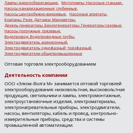
Лампы энергосберегающие
,
Мотопомпы. Насосные станции.
,
Насосы канализационные; глубинные
,
Насосы центробежно-вихревые
,
Насосные агрегаты
,
Клапаны. Реле. Датчики. Манометры
,
Дизель-генераторы. Бензогенераторы. Генераторы газовые
,
Насосы погружные, грязевые
,
Водопровод. Водопроводные трубы
,
Электродвигатель асинхронный
,
Электродвигатель однофазный; трёхфазный
,
Электродвигатели общепромышленные
Оптовая торговля электрооборудованием
Деятельность компании
ООО «Элком-Волга М» занимается оптовой торговлей
электрооборудования: низковольтная, высоковольтная
продукция, светильники и лампы, электромонтажные,
электроустановочные изделия, электроматериалы,
электронагревательные приборы, электродвигатели,
насосы, вентиляторы, кабель и провод, контрольно-
измерительные приборы, средства и системы
промышленной автоматизации.