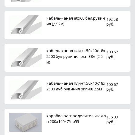
кабель-канал 80х60 бел.рувин
192.58
ил (дл.2м)
руб.
кабель-канал плинт.50х10х18х
100.67
2500 бук рувинил ркп-38м (2.5
руб.
м)
кабель-канал плинт.50х10х18х
100.67
2500 дуб рувинил ркп-08 2.5м
руб.
коробка распределительная о
136.03
п 200x140x75 ip55
руб.