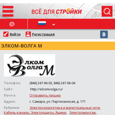
ОСЛЕДНИЕ НОВОСТИ
Войти
Регистрация
ЭЛКОМ-ВОЛГА М
Телефон:
(846) 247-06-03, 846) 247-06-04
Сайт:
http://elcomvolga.ru/
Почта:
Отправить письмо
Адрес:
г. Самара, ул. Партизанская, д. 171
Рубрики:
Электроэнергетика и магистральные сети
,
Кабель-каналы. Электрощиты. Ящики
,
Электромонтаж
,