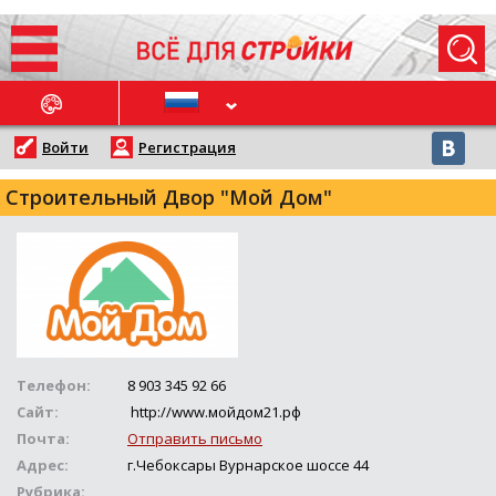
ОСЛЕДНИЕ НОВОСТИ
Войти
Регистрация
Строительный Двор "Мой Дом"
Телефон:
8 903 345 92 66
Сайт:
http://www.мойдом21.рф
Почта:
Отправить письмо
Адрес:
г.Чебоксары Вурнарское шоссе 44
Рубрика: