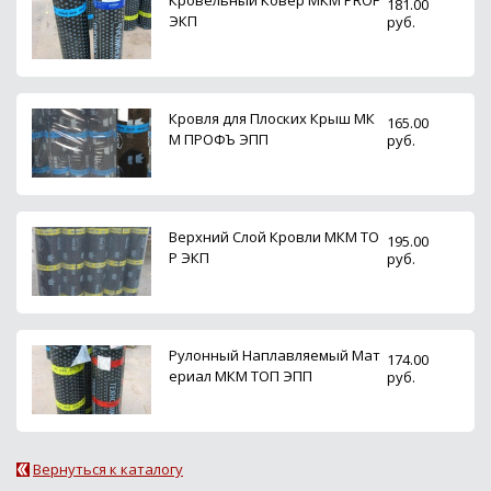
Кровельный Ковер МКМ PROF
181.00
ЭКП
руб.
Кровля для Плоских Крыш МК
165.00
М ПРОФЪ ЭПП
руб.
Верхний Слой Кровли МКМ TO
195.00
P ЭКП
руб.
Рулонный Наплавляемый Мат
174.00
ериал МКМ ТОП ЭПП
руб.
Вернуться к каталогу