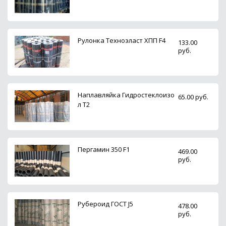
Рулонка Техноэласт ХПП F4
133.00
руб.
Наплавляйка Гидростеклоизо
65.00 руб.
л T2
Пергамин 350 F1
469.00
руб.
Рубероид ГОСТ J5
478.00
руб.