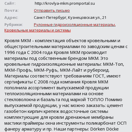
Сайт:
http://krovlya-mkm.promportal.su
Почта:
Отправить письмо
Адрес:
Санкт-Петербург, Кузнецовская ул., 21
Рубрики:
Рулонные гидроизоляционные материалы
,
Кровельные материалы и системы
Кровля МКМ - комплектация объектов кровельными и
общестроительными материалами по заводским ценам с
1996 года С 2004 года Кровля МКМ производит
материалы под собственным брендом МКМ. Это
кровельные гидроизоляционные материалы: МКМ-Топ,
МКМ-Профъ, МКМ-Руфъ, МКМ-Лайт и рубероид.
Материалы соответствуют требованиям ГОСТ, имеют
сертификаты С 2008 года компания Кровля МКМ
пополнила ассортимент выпускаемой продукции
теплоизоляционными материалами на основе
стекловолокна и базальта под маркой ТОПЛО Помимо
выпускаемой продукции, у нас можно заказать: цемент
газобетон кирпич крепеж водосточные системы
комплектующие для кровли дренажные мембраны
мастики праймеры окна инструменты поликарбонат ОСП
фанеру арматуру и пр. Наши партнеры: Dörken Döcke