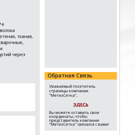
74
оволока
етеная, тканая,
 сварочные,
ым
артий через
Обратная Связь
Уважаемый посетитель
страницы компании
"МетизСетка",
ЗДЕСЬ
Вы можете оставить свои
координаты, чтобы
представитель компании
"МетизСетка" связался с вами!