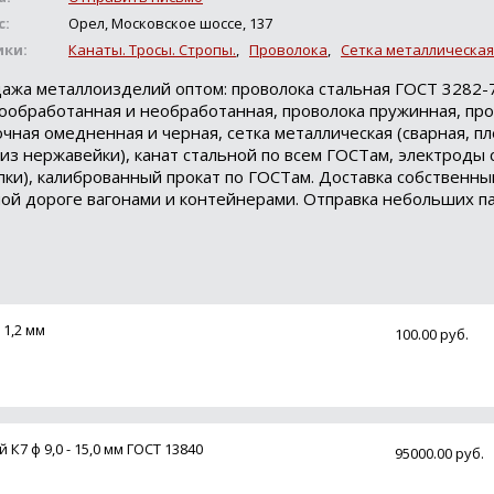
с:
Орел, Московское шоссе, 137
ики:
Канаты. Тросы. Стропы.
,
Проволока
,
Сетка металлическая
ажа металлоизделий оптом: проволока стальная ГОСТ 3282-
ообработанная и необработанная, проволока пружинная, пр
очная омедненная и черная, сетка металлическая (сварная, пл
ч. из нержавейки), канат стальной по всем ГОСТам, электроды
пки), калиброванный прокат по ГОСТам. Доставка собственн
ой дороге вагонами и контейнерами. Отправка небольших п
1,2 мм
100.00 руб.
7 ф 9,0 - 15,0 мм ГОСТ 13840
95000.00 руб.