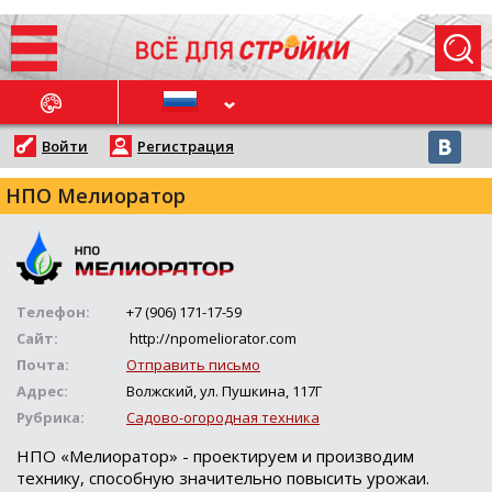
ОСЛЕДНИЕ НОВОСТИ
Войти
Регистрация
НПО Мелиоратор
Телефон:
+7 (906) 171-17-59
Сайт:
http://npomeliorator.com
Почта:
Отправить письмо
Адрес:
Волжский, ул. Пушкина, 117Г
Рубрика:
Садово-огородная техника
НПО «Мелиоратор» - проектируем и производим
технику, способную значительно повысить урожаи.