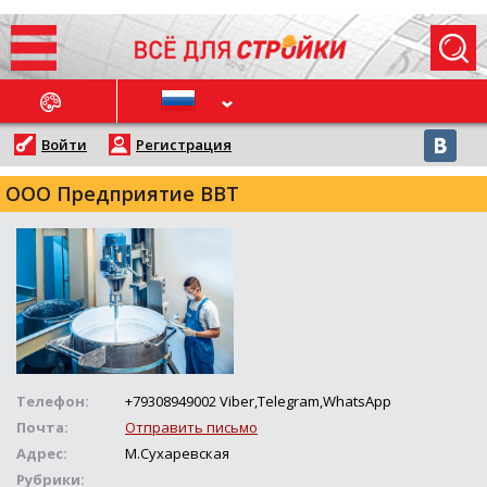
ОСЛЕДНИЕ НОВОСТИ
Войти
Регистрация
ООО Предприятие ВВТ
Телефон:
+79308949002 Viber,Telegram,WhatsApp
Почта:
Отправить письмо
Адрес:
М.Сухаревская
Рубрики: