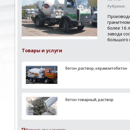
Рубрики:
Производс
гранитном
более 16 
завода со
большого 
Товары и услуги
бетон ,раствор, керамзитобетон
бетон товарный, раствор
Вернуться к каталогу