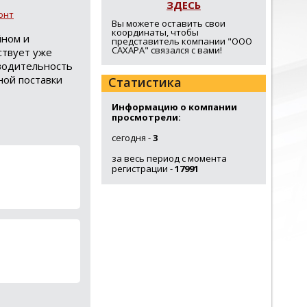
ЗДЕСЬ
онт
Вы можете оставить свои
координаты, чтобы
йном и
представитель компании "ООО
САХАРА" связался с вами!
ствует уже
зводительность
ной поставки
Статистика
Информацию о компании
просмотрели:
сегодня -
3
за весь период с момента
регистрации -
17991