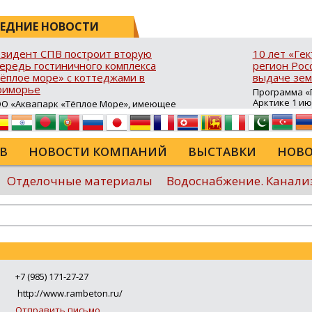
ЕДНИЕ НОВОСТИ
зидент СПВ построит вторую
10 лет «Ге
ередь гостиничного комплекса
регион Росс
ёплое море» с коттеджами в
выдаче зем
риморье
Программа «Г
Арктике 1 и
О «Аквапарк «Тёплое Море», имеющее
10 лет в ДФО 
атус резидента свободного порта
время она с
адивосток (СПВ), продолжает развитие
результатив
ристической инфраструктуры в Хасанском
возможность
йоне Приморского края. В посёлке
В
НОВОСТИ КОМПАНИЙ
ВЫСТАВКИ
НОВО
для строител
авянка‑3 на юго‑восточном побережье
сельского хо
луострова Брюса стартовало
туристическ
роительство второй очереди гостиничного
Отделочные материалы
Водоснабжение. Канали
программы в
мплекса «Тёплое море». В рамках проекта
России...
крыта процедура свободной таможенной
ны (СТЗ), позволяющая ...
Еще
+7 (985) 171-27-27
http://www.rambeton.ru/
Отправить письмо