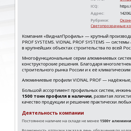
ICQ:
https:
Адрес:
14206
Рубрики:
Оконн
Светопрозрачные ко
Компания «ВидналПрофиль» — крупный производи
PROF SYSTEMS. VIDNAL PROF SYSTEMS — системы 
в крупнейших объектах строительства по всей Росс
Многофункциональные серии алюминиевых систем 
конструкторские решения. Благодаря многолетнем
строительного рынка России и к её климатическим
Алюминиевые профили VIDNAL PROF — надёжные, 
Большой ассортимент профильных систем, инжини
1500 тонн профиля в наличии
, развитая логист
качество продукции и решение практически любых
Деятельность компании
Постоянное наличие на складе не менее
1500т алюмин
Возможность отгрузки заказа в день обращения по ходовы