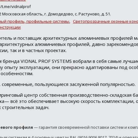
//t.me/vidnalprof
2 Московская область, г. Домодедово, с. Растуново, д. 51.
ый профиль, профильные системы
,
Светопрозрачные оконные кон
нструкции
тель и поставщик архитектурных алюминиевых профилей м
архитектурных алюминиевых профилей, давно зарекомендов
ии, так и в частных проектах.
бренда VIDNAL PROF SYSTEMS вобрали в себя самые лучшие
у опыту эксплуатации, они прекрасно адаптированы под осо
 особенностям.
современные, пользующиеся заслуженной популярностью.
ринговый центр собственная производственно-складская ба
ика— всё это обеспечивает высокую скорость комплектации, 
 строительных задач.
иевого профиля
— гарантия своевременной поставки систем и ком
м системам в 4 основных цветах RAL (9016,9006,8017, 7024) и опера