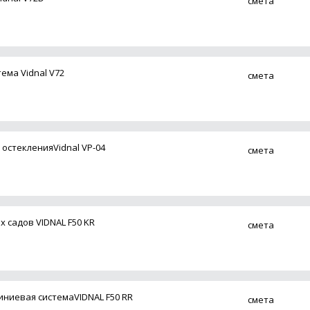
смета
ема Vidnal V72
смета
остекленияVidnal VP-04
смета
 садов VIDNAL F50 KR
смета
ниевая системаVIDNAL F50 RR
смета