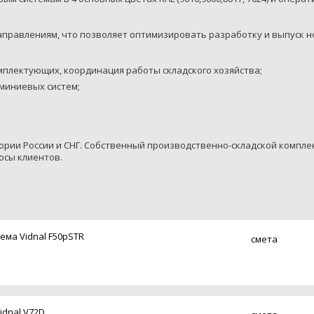
аправлениям, что позволяет оптимизировать разработку и выпуск н
мплектующих, координация работы складского хозяйства;
миниевых систем;
ории России и СНГ. Собственный производственно-складской компле
осы клиентов.
ема Vidnal F50pSTR
смета
dnal V72D