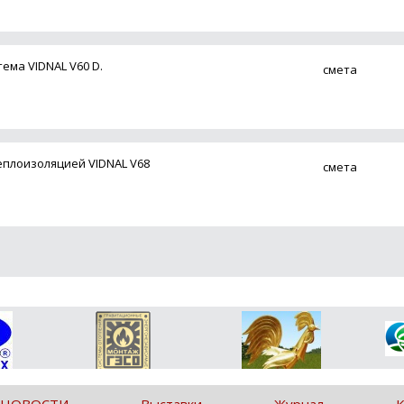
ема VIDNAL V60 D.
смета
еплоизоляцией VIDNAL V68
смета