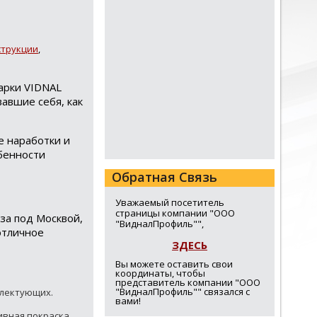
струкции
,
арки VIDNAL
авшие себя, как
 наработки и
бенности
Обратная Связь
Уважаемый посетитель
страницы компании "ООО
за под Москвой,
"ВидналПрофиль"",
отличное
ЗДЕСЬ
Вы можете оставить свои
координаты, чтобы
представитель компании "ООО
"ВидналПрофиль"" связался с
плектующих.
вами!
тивная покраска