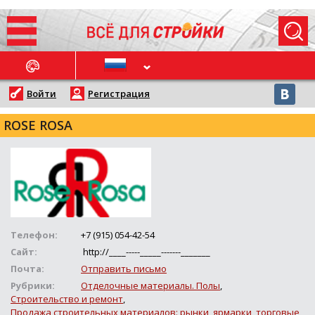
ОСЛЕДНИЕ НОВОСТИ
Войти
Регистрация
ROSE ROSA
Телефон:
+7 (915) 054-42-54
Сайт:
http://____-----_____-------_______
Почта:
Отправить письмо
Рубрики:
Отделочные материалы. Полы
,
Строительство и ремонт
,
Продажа строительных материалов: рынки, ярмарки, торговые