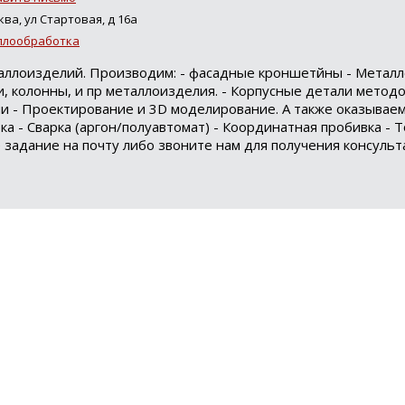
ква, ул Стартовая, д 16а
ллообработка
таллоизделий. Производим: - фасадные кроншетйны - Металл
и, колонны, и пр металлоизделия. - Корпусные детали метод
и - Проектирование и 3D моделирование. А также оказываем
бка - Сварка (аргон/полуавтомат) - Координатная пробивка - 
адание на почту либо звоните нам для получения консульт