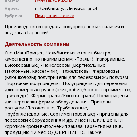
Почта:
Отправить письмо
Адрес:
г. Челябинск, ул. Липецкая, д. 24
Рубрика:
Прицепная техника
Производство и продажа полуприцепов из наличия и
под заказ.Гарантия!
Деятельность компании
СпецМашПрицеп, Челябинск изготовит быстро,
качественно, по низким ценам: -Тралы (Низкорамные,
Высокорамные) -Панелевозы (Вертикальные,
Наклонные, Кассетники) -Тяжеловозы -Фермовозы
(Клюшковозы) полуприцепы для перевозки жб полурам
-Бортовые полуприцепы -Полуприцепы для перевозки
длинномерных грузов (плит, кабин,блоков, сортиментов,
труб и др.) -Фермотралы (Клюшкотралы) Полуприцепы
для перевозки ферм и оборудования -Прицепы-
роспуски (Лесовозные, Трубовозные,
Трубоплетевозные, Сортиментовозные) -Прицепы для
перевозки оборудования и др. У нас НИЗКИЕ цены и
короткие сроки выполнения заказа. Гарантия на ВСЮ
продукцию 12 мес. ОДОБРЕНИЕ ТС. Так же