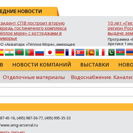
ЕДНИЕ НОВОСТИ
зидент СПВ построит вторую
10 лет «Ге
ередь гостиничного комплекса
регион Росс
ёплое море» с коттеджами в
выдаче зем
риморье
Программа «Г
Арктике 1 и
О «Аквапарк «Тёплое Море», имеющее
10 лет в ДФО 
атус резидента свободного порта
время она с
адивосток (СПВ), продолжает развитие
результатив
ристической инфраструктуры в Хасанском
возможность
йоне Приморского края. В посёлке
В
НОВОСТИ КОМПАНИЙ
ВЫСТАВКИ
НОВО
для строител
авянка‑3 на юго‑восточном побережье
сельского хо
луострова Брюса стартовало
туристическ
роительство второй очереди гостиничного
Отделочные материалы
Водоснабжение. Канали
программы в
мплекса «Тёплое море». В рамках проекта
России...
крыта процедура свободной таможенной
ны (СТЗ), позволяющая ...
Еще
287-45-16, (495) 987-36-77, (495) 995-35-33
//www.amg-arsenal.ru
авить письмо