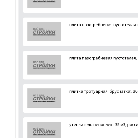
плита пазогребневая пустотелая в
плита пазогребневая пустотелая,
плитка тротуарная (брусчатка), 30
утеплитель пеноплекс 35 м3, росс