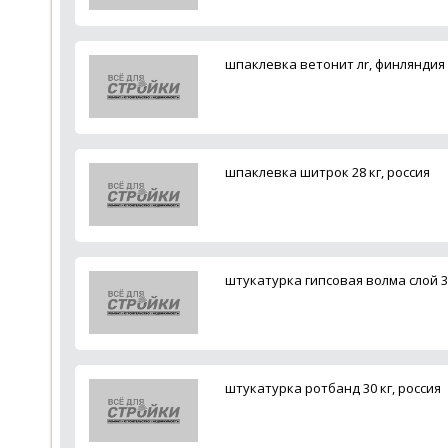
шпаклевка ветонит лr, финляндия
шпаклевка шитрок 28 кг, россия
штукатурка гипсовая волма слой 30
штукатурка ротбанд 30 кг, россия