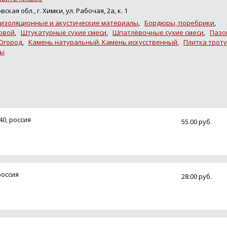
ская обл., г. Химки, ул. Рабочая, 2а, к. 1
изоляционные и акустические материалы
,
Бордюры, поребрики
,
овой
,
Штукатурные сухие смеси
,
Шпатлёвочные сухие смеси
,
Пазо
 Огород
,
Камень натуральный. Камень искусственный
,
Плитка троту
лы
0, россия
55.00 руб.
россия
28.00 руб.