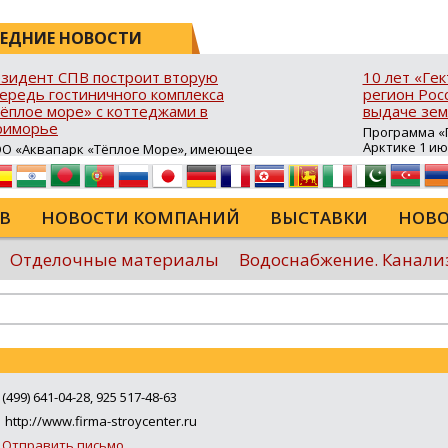
ЕДНИЕ НОВОСТИ
зидент СПВ построит вторую
10 лет «Ге
ередь гостиничного комплекса
регион Росс
ёплое море» с коттеджами в
выдаче зем
риморье
Программа «Г
Арктике 1 и
О «Аквапарк «Тёплое Море», имеющее
10 лет в ДФО 
атус резидента свободного порта
время она с
адивосток (СПВ), продолжает развитие
результатив
ристической инфраструктуры в Хасанском
возможность
йоне Приморского края. В посёлке
В
НОВОСТИ КОМПАНИЙ
ВЫСТАВКИ
НОВО
для строител
авянка‑3 на юго‑восточном побережье
сельского хо
луострова Брюса стартовало
туристическ
роительство второй очереди гостиничного
Отделочные материалы
Водоснабжение. Канали
программы в
мплекса «Тёплое море». В рамках проекта
России...
крыта процедура свободной таможенной
ны (СТЗ), позволяющая ...
Еще
(499) 641-04-28, 925 517-48-63
http://www.firma-stroycenter.ru
Отправить письмо