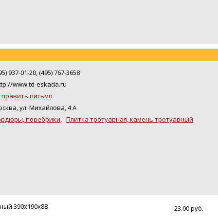
95) 937-01-20, (495) 767-3658
tp://www.td-eskada.ru
тправить письмо
сква, ул. Михайлова, 4 А
ордюры, поребрики
,
Плитка тротуарная, камень тротуарный
ный 390х190х88
23.00 руб.