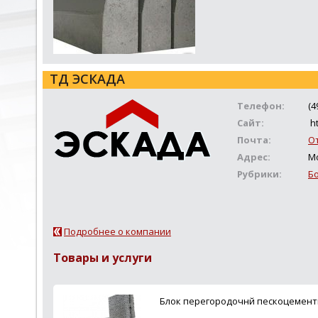
ТД ЭСКАДА
Телефон:
(4
Сайт:
ht
Почта:
О
Адрес:
Мо
Рубрики:
Б
Подробнее о компании
Товары и услуги
Блок перегородочнй пескоцемент