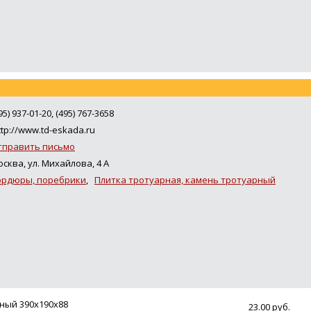
95) 937-01-20, (495) 767-3658
tp://www.td-eskada.ru
тправить письмо
сква, ул. Михайлова, 4 А
ордюры, поребрики
,
Плитка тротуарная, камень тротуарный
ный 390х190х88
23.00 руб.