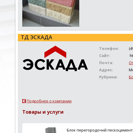
ТД ЭСКАДА
Телефон:
(4
Сайт:
ht
Почта:
О
Адрес:
Мо
Рубрики:
Б
Подробнее о компании
Товары и услуги
Блок перегородочнй пескоцемент