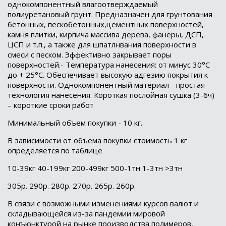
однокомпонентный влагоотверждаемый
полиуретановый грунт. Предназначен для грунтования
бетонных, пескобетонных,цементных поверхностей,
камня плитки, кирпича массива дерева, фанеры, ДСП,
ЦСП и т.п., а также для шпатлнвания поверхности в
смеси с песком. Эффективно закрывает поры
поверхностей.- Температура нанесения: от минус 30°С
до + 25°С. Обеспечивает высокую адгезию покрытия к
поверхности. Однокомпонентный материал - простая
технология нанесения. Короткая послойная сушка (3-6ч)
– короткие сроки работ
Минимальный объем покупки - 10 кг.
В зависимости от объема покупки стоимость 1 кг
определяется по таблице
10-39кг 40-199кг 200-499кг 500-1тн 1-3тн >3тн
305р. 290р. 280р. 270р. 265р. 260р.
В связи с возможными изменениями курсов валют и
складывающейся из-за пандемии мировой
конъюнктурой на рынке производства полимеров,