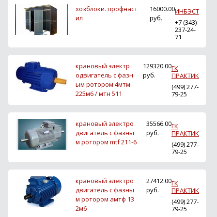
хозблоки. профнаст
16000.00
ИНБЭСТ
ил
руб.
+7 (343)
237-24-
71
крановый электр
129320.00
ГК
одвигатель с фазн
руб.
ПРАКТИК
ым ротором 4мтм
(499) 277-
225м6 / мтн 511
79-25
крановый электро
35566.00
ГК
двигатель с фазны
руб.
ПРАКТИК
м ротором mtf 211-6
(499) 277-
79-25
крановый электро
27412.00
ГК
двигатель с фазны
руб.
ПРАКТИК
м ротором амтф 13
(499) 277-
2м6
79-25