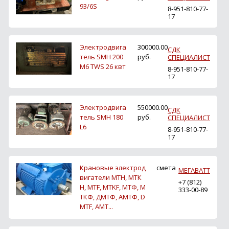
93/6S
8-951-810-77-
17
Электродвига
300000.00
СДК
тель SMH 200
руб.
СПЕЦИАЛИСТ
M6 TWS 26 квт
8-951-810-77-
17
Электродвига
550000.00
СДК
тель SMH 180
руб.
СПЕЦИАЛИСТ
L6
8-951-810-77-
17
Крановые электрод
смета
МЕГАВАТТ
вигатели МТН, МТК
+7 (812)
Н, MTF, MTKF, МТФ, М
333-00-89
ТКФ, ДМТФ, АМТФ, D
MTF, AMT...