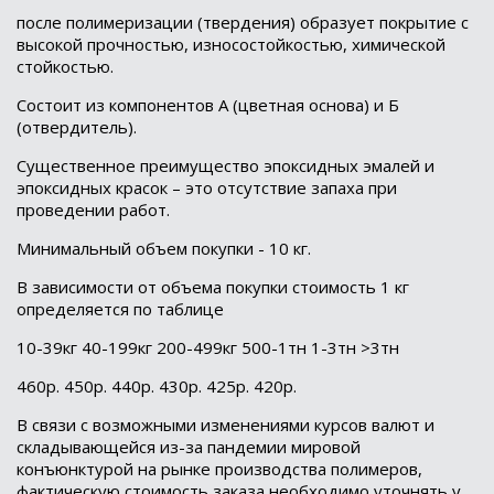
после полимеризации (твердения) образует покрытие с
высокой прочностью, износостойкостью, химической
стойкостью.
Состоит из компонентов А (цветная основа) и Б
(отвердитель).
Существенное преимущество эпоксидных эмалей и
эпоксидных красок – это отсутствие запаха при
проведении работ.
Минимальный объем покупки - 10 кг.
В зависимости от объема покупки стоимость 1 кг
определяется по таблице
10-39кг 40-199кг 200-499кг 500-1тн 1-3тн >3тн
460р. 450р. 440р. 430р. 425р. 420р.
В связи с возможными изменениями курсов валют и
складывающейся из-за пандемии мировой
конъюнктурой на рынке производства полимеров,
фактическую стоимость заказа необходимо уточнять у