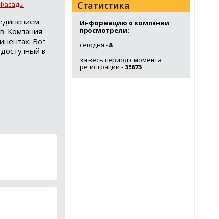
Статистика
Фасады
бъединением
Информацию о компании
просмотрели:
ов. Компания
тинентах. Вот
сегодня -
8
 доступный в
за весь период с момента
регистрации -
35873