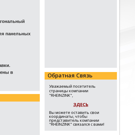
агональный
ля панельных
авки.
ены в
Обратная Связь
Уважаемый посетитель
страницы компании
"RHEINZINK",
ЗДЕСЬ
Вы можете оставить свои
координаты, чтобы
представитель компании
"RHEINZINK" связался с вами!