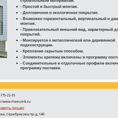
строительным материалам.
-
Простой и быстрый монтаж.
-
Долговечное и экологичное покрытие.
-
Возможен горизонтальный, вертикальный и ди
монтаж.
-
Привлекательный внешний вид, характерный д
покрытий.
-
Монтируется к металлической или деревянной
подконструкции.
-
Крепление скрытым способом.
-
Элементы крепежа включены в программу пост
-
Соединительные и отделочные профили включ
программу поставки.
 775-22-35
://www.rheinzink.ru
равить письмо
ва, Серебрякова пр-д, 14б