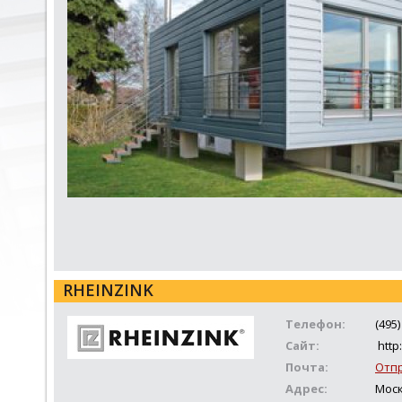
RHEINZINK
Телефон:
(495)
Сайт:
http
Почта:
Отп
Адрес:
Моск