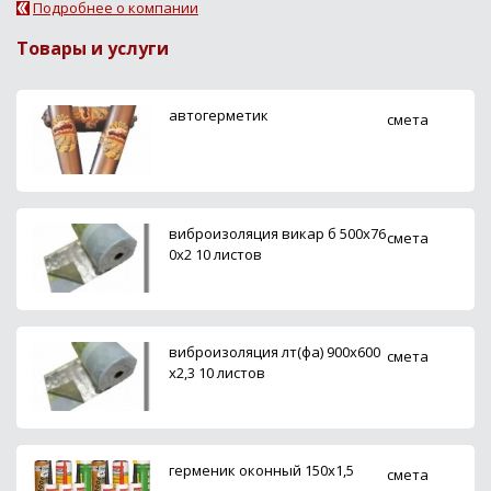
Подробнее о компании
Товары и услуги
автогерметик
смета
виброизоляция викар б 500х76
смета
0х2 10 листов
виброизоляция лт(фа) 900х600
смета
х2,3 10 листов
герменик оконный 150х1,5
смета