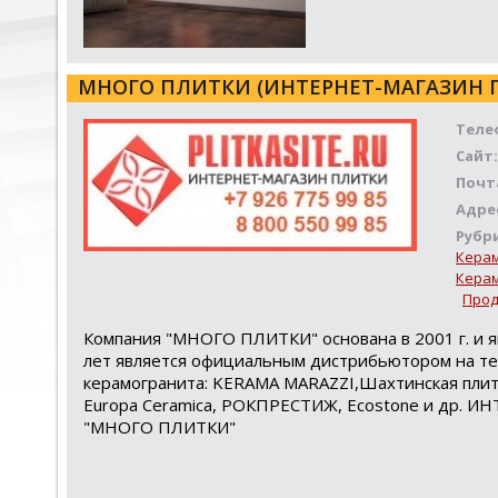
МНОГО ПЛИТКИ (ИНТЕРНЕТ-МАГАЗИН 
Теле
Сайт:
Почт
Адре
Рубр
Керам
Керам
Прод
Компания "МНОГО ПЛИТКИ" основана в 2001 г. и я
лет является официальным дистрибьютором на те
керамогранита: KERAMA MARAZZI,Шахтинская плитка, 
Europa Ceramica, РОКПРЕСТИЖ, Ecostone и др. ИН
"МНОГО ПЛИТКИ"