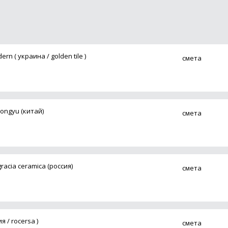
n ( украина / golden tile )
смета
hongyu (китай)
смета
acia ceramica (россия)
смета
 / rocersa )
смета