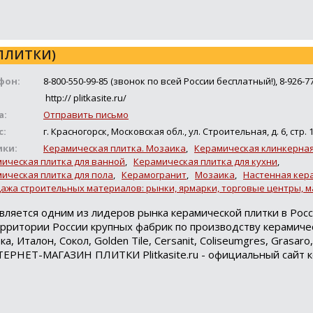
ПЛИТКИ)
фон:
8-800-550-99-85 (звонок по всей России бесплатный!), 8-926-7
http:// plitkasite.ru/
а:
Отправить письмо
с:
г. Красногорск, Московская обл., ул. Строительная, д. 6, стр. 
ики:
Керамическая плитка. Мозаика
,
Керамическая клинкерная
ическая плитка для ванной
,
Керамическая плитка для кухни
,
ическая плитка для пола
,
Керамогранит
,
Мозаика
,
Настенная кер
ажа строительных материалов: рынки, ярмарки, торговые центры, 
вляется одним из лидеров рынка керамической плитки в Росс
рритории России крупных фабрик по производству керамичес
Италон, Сокол, Golden Tile, Cersanit, Сoliseumgres, Grasaro,
ТЕРНЕТ-МАГАЗИН ПЛИТКИ Plitkasite.ru - официальный сайт 