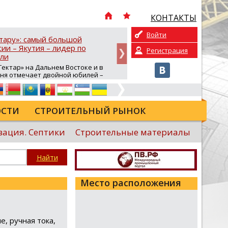
КОНТАКТЫ
Войти
ктару»: самый большой
В Якутии продолжае
ии – Якутия – лидер по
аэропортов в рамках
Регистрация
ли
Президента России
ектар» на Дальнем Востоке и в
В рамках национальног
юня отмечает двойной юбилей –
«Эффективная транспор
и 5 лет на Севере России. За это
инициированного През
тала по-настоящему народной и
Владимиром Путиным, 
ной, обеспечивая россиян
проекта «Развитие опо
ю бесплатно получить землю
аэродромов» в Якутии 
СТИ
СТРОИТЕЛЬНЫЙ РЫНОК
ьства жилья, ведения бизнеса,
по модернизации аэро
зяйства и развития
Значительные результа
их проектов. Реализацию
предшествующий перио
зация. Септики
Строительные материалы
 ДФО и Арктической зоне
Министерство транспо
хозяйства региона. Как
ведомстве...
Место расположения
, ручная тока,