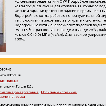
колсниковая решетка или ОУР Подробное описание
котлы предназначены для отопления и горячего во
жилых и административных зданий и промышленных
Водогрейные котлы работают с принудительной ци
теплоносителя в закрытых и в открытых системах т
Водогрейные котлы обеспечивают подогрев воды т
95- 115 °С с разностью на входе и выходе 25°С, ра
котлов 0,6 (6,0) МПа (кгс/см). Диапазон регулирован
100%.
04-07-42
www.sbkotel.ru
вить письмо
литамак ул.Гоголя 122а
 бытовые универсальные
,
Мобильные котельные
,
лазменная резка
матизированных водогрейных и паровых блочно модульных