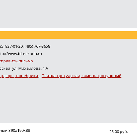
95) 937-01-20, (495) 767-3658
tp://www.td-eskada.ru
тправить письмо
сква, ул. Михайлова, 4 А
ордюры, поребрики
,
Плитка тротуарная, камень тротуарный
ный 390х190х88
23.00 руб.