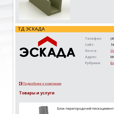
ТД ЭСКАДА
Телефон:
(4
Сайт:
ht
Почта:
О
Адрес:
Мо
Рубрики:
Б
Подробнее о компании
Товары и услуги
Блок перегородочнй пескоцемент