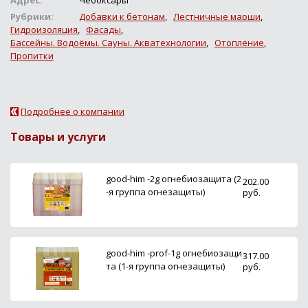
Рубрики:
Добавки к бетонам
,
Лестничные марши
,
Гидроизоляция
,
Фасады
,
Бассейны. Водоёмы. Сауны. Акватехнологии
,
Отопление
,
Пропитки
Подробнее о компании
Товары и услуги
good-him -2g огнебиозащита (2
202.00
-я группа огнезащиты)
руб.
good-him -prof-1g огнебиозащи
317.00
та (1-я группа огнезащиты)
руб.