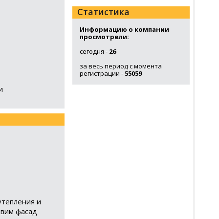
Статистика
Информацию о компании
просмотрели:
сегодня -
26
за весь период с момента
регистрации -
55059
и
утепления и
овим фасад