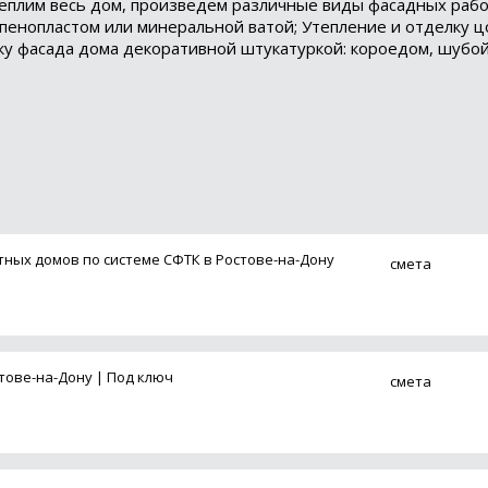
теплим весь дом, произведем различные виды фасадных рабо
 пенопластом или минеральной ватой; Утепление и отделку ц
елку фасада дома декоративной штукатуркой: короедом, шубо
тных домов по системе СФТК в Ростове-на-Дону
смета
тове-на-Дону | Под ключ
смета