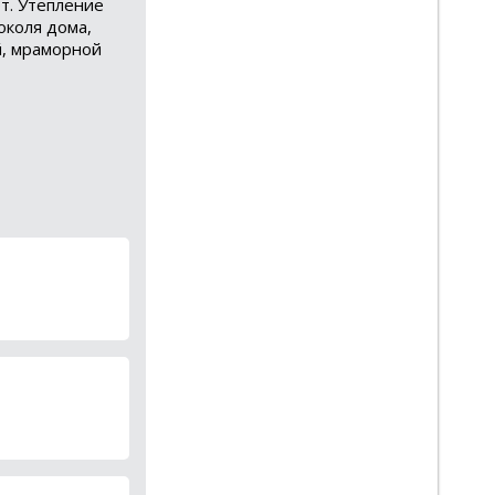
т. Утепление
околя дома,
й, мраморной