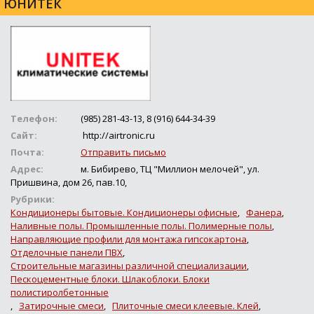
ЮНИТЕК
Телефон:
(985) 281-43-13, 8 (916) 644-34-39
Сайт:
http://airtronic.ru
Почта:
Отправить письмо
Адрес:
м. Бибирево, ТЦ "Миллион мелочей", ул.
Пришвина, дом 26, пав.10,
Рубрики:
Кондиционеры бытовые. Кондиционеры офисные
,
Фанера
,
Наливные полы. Промышленные полы. Полимерные полы
,
Направляющие профили для монтажа гипсокартона
,
Отделочные панели ПВХ
,
Строительные магазины различной специализации
,
Пескоцементные блоки. Шлакоблоки. Блоки
полистиролбетонные
,
Затирочные смеси
,
Плиточные смеси клеевые. Клей
,