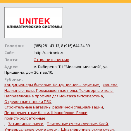
Телефон:
(985) 281-43-13, 8 (916) 644-34-39
Сайт:
http://airtronic.ru
Почта:
Отправить письмо
Адрес:
м. Бибирево, ТЦ "Миллион мелочей", ул.
Пришвина, дом 26, пав.10,
Рубрики:
Кондиционеры бытовые. Кондиционеры офисные
,
Фанера
,
Наливные полы. Промышленные полы. Полимерные полы
,
Направляющие профили для монтажа гипсокартона
,
Отделочные панели ПВХ
,
Строительные магазины различной специализации
,
Пескоцементные блоки. Шлакоблоки. Блоки
полистиролбетонные
,
Затирочные смеси
,
Плиточные смеси клеевые. Клей
,
Универсальные сухие смеси
,
Шпатлёвочные сухие смеси
,