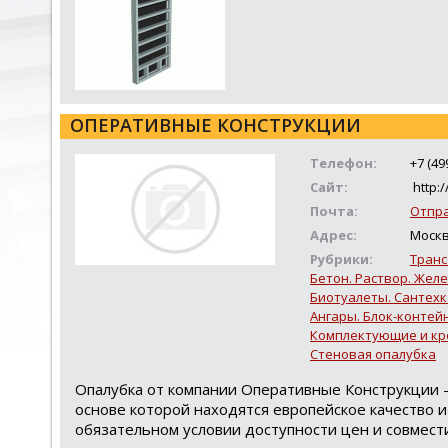
ОПЕРАТИВНЫЕ КОНСТРУКЦИИ
Телефон:
+7 (49
Сайт:
http:
Почта:
Отпр
Адрес:
Москв
Рубрики:
Транс
Бетон. Раствор. Жел
Биотуалеты. Сантех
Ангары. Блок-контей
Комплектующие и кр
Стеновая опалубка
Опалубка от компании Оперативные Конструкции - 
основе которой находятся европейское качество 
обязательном условии доступности цен и совмести