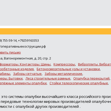
9) 755-59-14, +79259163353
//оперативныекострукции.рф
авить письмо
а, Вагоноремонтная, д. 20, стр. 2
форматоры. Контакторы. Шины
,
Компрессоры
,
Виброплиты. Вибра
езобетонные изделия
,
Бетоносмесительные узлы и установки
,
кабины
,
Заборы сетчатые
,
Заборы металлические
,
неры. Бытовки
,
Леса строительные рамные
,
Опалубка перекрытий
епёжные элементы опалубки
,
Стойки телескопические опалубные
,
это системы опалубки высочайшего класса российского прои
и передовые технологии мировых производителей опалубочн
мости с опалубкой других производителей .