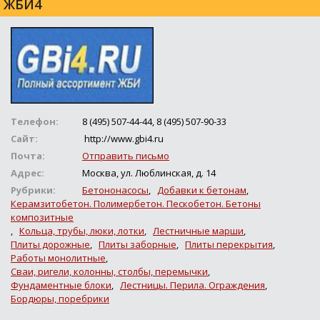
ЖБИ4
Телефон:
8 (495) 507-44-44, 8 (495) 507-90-33
Сайт:
http://www.gbi4.ru
Почта:
Отправить письмо
Адрес:
Москва, ул. Люблинская, д. 14
Рубрики:
Бетононасосы
,
Добавки к бетонам
,
Керамзитобетон. Полимербетон. Пескобетон. Бетоны
композитные
,
Кольца, трубы, люки, лотки
,
Лестничные марши
,
Плиты дорожные
,
Плиты заборные
,
Плиты перекрытия
,
Работы монолитные
,
Сваи, ригели, колонны, столбы, перемычки
,
Фундаментные блоки
,
Лестницы. Перила. Ограждения
,
Бордюры, поребрики