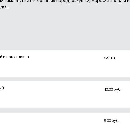
й камень, плитняк разных пород, ракушки, морские звезды и
о...
й и памятников
смета
ий
40.00 руб.
8.00 руб.