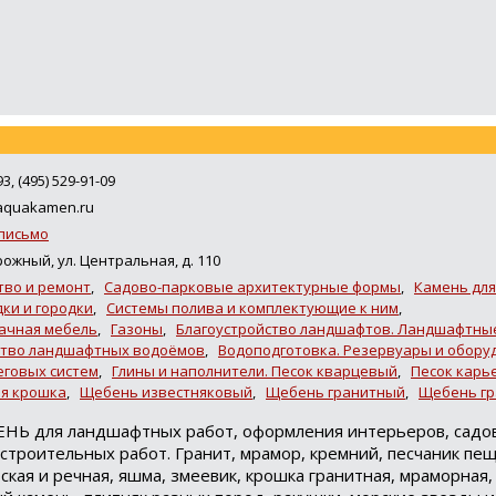
93, (495) 529-91-09
aquakamen.ru
письмо
жный, ул. Центральная, д. 110
тво и ремонт
,
Садово-парковые архитектурные формы
,
Камень дл
ки и городки
,
Системы полива и комплектующие к ним
,
Дачная мебель
,
Газоны
,
Благоустройство ландшафтов. Ландшафтны
ство ландшафтных водоёмов
,
Водоподготовка. Резервуары и обору
еговых систем
,
Глины и наполнители. Песок кварцевый
,
Песок карь
ая крошка
,
Щебень известняковый
,
Щебень гранитный
,
Щебень г
НЬ для ландшафтных работ, оформления интерьеров, садо
строительных работ. Гранит, мрамор, кремний, песчаник пе
ская и речная, яшма, змеевик, крошка гранитная, мраморная,