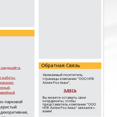
Обратная Связь
я ландшафта
,
Уважаемый посетитель
е работы
,
страницы компании "ООО НПК
дование
,
Аллея Роз Аква",
ерный
,
ЗДЕСЬ
равийный
Вы можете оставить свои
координаты, чтобы
во-парковой
представитель компании "ООО
щеристый
НПК Аллея Роз Аква" связался с
вами!
 декоративная,