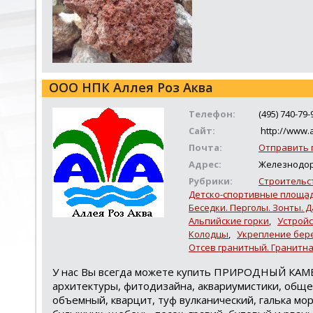
ООО НПК Аллея Роз Аква
Телефон:
(495) 740-79-
Сайт:
http://www.
Почта:
Отправить 
Адрес:
Железнодоро
Рубрики:
Строительс
Детско-спортивные площад
Беседки. Перголы. Зонты. 
Альпийские горки
,
Устрой
Колодцы
,
Укрепление бер
Отсев гранитный. Гранитн
У нас Вы всегда можете купить ПРИРОДНЫЙ КАМЕ
архитектуры, фитодизайна, аквариумистики, обще
объемный, кварцит, туф вулканический, галька мор